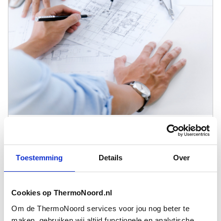
DuraTech
Aanvraag die je technische kennis en kunde
te boven gaat? Onze experts bieden hulp en
Toestemming
Details
Over
ondersteuning zodat je ook deze projecten
kan uitvoeren!
Cookies op ThermoNoord.nl
Om de ThermoNoord services voor jou nog beter te
maken, gebruiken wij altijd functionele en analytische