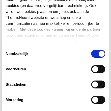
cookies (en daarmee vergelijkbare technieken). Ook
Lees verder
willen we cookies plaatsen om je bezoek aan de
ThermoNoord website en webshop en onze
communicatie naar jou makkelijker en persoonlijker te
maken. Met deze cookies kunnen wij en derde partijen
jouw internetgedrag binnen en buiten de ThermoNoord
website en webshop volgen en verzamelen. Hiermee
passen wij en derden onze website, app, advertenties en
Toestemmingsselectie
communicatie aan jouw interesses aan. We slaan je
Noodzakelijk
cookievoorkeur op in je browser.
Voorkeuren
Statistieken
Marketing
Zonnepanelencalculatie
ThermoNoord biedt een gratis service aan