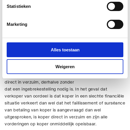
na levering, netto contant en zonder dat koper recht heeft
Statistieken
op enige niet uitdrukkelijk overeengekomen korting of
verrekening. Afwijkende betalingsregelingen dienen
Marketing
schriftelijk te zijn overeengekomen. Het recht van koper
om zijn eventuele vorderingen op verkoper te verrekenen,
wordt uitdrukkelijk uitgesloten. Tevens wordt het recht van
koper om de nakoming van zijn verplichtingen op te
Alles toestaan
schorten uitgesloten.
Weigeren
6.3. De in lid 2 van dit artikel bepaalde betalingstermijn is
een fatale termijn. Bij overschrijding daarvan is koper
direct in verzuim, derhalve zonder
dat een ingebrekestelling nodig is. In het geval dat
verkoper van oordeel is dat koper in een slechte financiële
situatie verkeert dan wel dat het faillissement of surséance
van betaling van koper is aangevraagd dan wel
uitgesproken, is koper direct in verzuim en zijn alle
vorderingen op koper onmiddellijk opeisbaar.