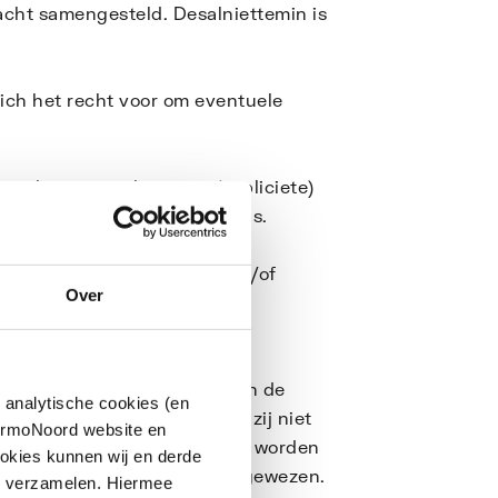
cht samengesteld. Desalniettemin is
ich het recht voor om eventuele
evinden en zonder enige (impliciete)
en bepaald doel of anderszins.
prakelijk voor informatie en/of
Over
elke geen eigendom zijn van
activeerd worden, verlaat men de
 analytische cookies (en
arnaar verwezen wordt, kan zij niet
hermoNoord website en
ucten of diensten die daarop worden
okies kunnen wij en derde
worden onderhouden wordt afgewezen.
n verzamelen. Hiermee