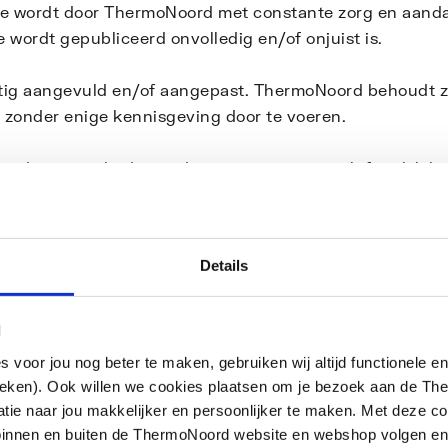
ie wordt door ThermoNoord met constante zorg en aanda
e wordt gepubliceerd onvolledig en/of onjuist is.
atig aangevuld en/of aangepast. ThermoNoord behoudt z
n zonder enige kennisgeving door te voeren.
orden aangeboden in de staat waarin zij zich feitelijk b
n verkrijgbaarheid, deugdelijkheid, geschiktheid voor e
elt om misbruik te voorkomen, is ThermoNoord niet aans
Details
bsite via internet verzonden worden.
den naar websites buiten het domein van ThermoNoord, w
l
rmatie van de bezoeker opgenomen. Indien deze links ge
oor jou nog beter te maken, gebruiken wij altijd functionele en
Noord uiterst selectief is ten aanzien van de sites wa
ieken). Ook willen we cookies plaatsen om je bezoek aan de T
eren daarvan, noch voor de kwaliteit van eventuele prod
e naar jou makkelijker en persoonlijker te maken. Met deze co
or de inhoud van websites die niet door ThermoNoord 
g binnen en buiten de ThermoNoord website en webshop volgen e