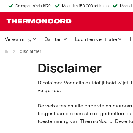
De expert sinds 1979
Meer dan 150.000 artikelen
Meer da
Verwarming
Sanitair
Lucht en ventilatie
I
disclaimer
Disclaimer
Disclaimer Voor alle duidelijkheid wijs
volgende:
De websites en alle onderdelen daarvan,
toegestaan om een site of gedeelten daa
toestemming van ThermoNoord. Deze toes