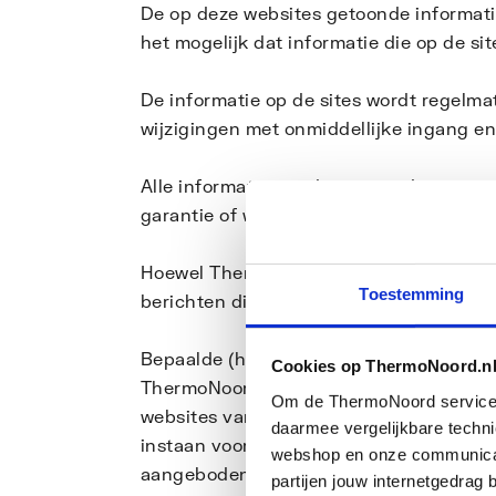
De op deze websites getoonde informat
het mogelijk dat informatie die op de sit
De informatie op de sites wordt regelm
wijzigingen met onmiddellijke ingang e
Alle informatie, producten en diensten w
garantie of waarborg ten aanzien van hu
Hoewel ThermoNoord alles in het werk st
Toestemming
berichten die door gebruikers van de we
Bepaalde (hyper)links in deze site lei
Cookies op ThermoNoord.n
ThermoNoord, maar zijn louter ter info
Om de ThermoNoord services v
websites van ThermoNoord. Hoewel Thermo
daarmee vergelijkbare techn
instaan voor de inhoud en het function
webshop en onze communicati
aangeboden. Elke aansprakelijkheid vo
partijen jouw internetgedra