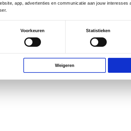
bsite, app, advertenties en communicatie aan jouw interesses 
uit voor enigerlei directe of indirecte schade, van welke
ser.
ites.
Voorkeuren
Statistieken
Weigeren