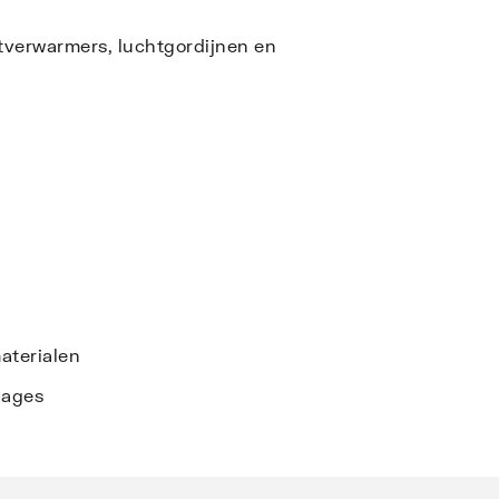
tverwarmers, luchtgordijnen en
aterialen
dages