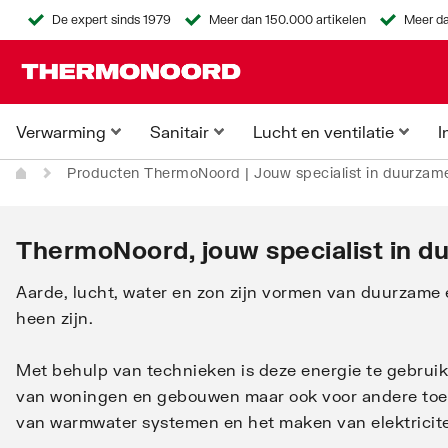
De expert sinds 1979
Meer dan 150.000 artikelen
Meer da
Verwarming
Sanitair
Lucht en ventilatie
I
Producten ThermoNoord | Jouw specialist in duurzam
ThermoNoord, jouw specialist in d
Aarde, lucht, water en zon zijn vormen van duurzame 
heen zijn.
Met behulp van technieken is deze energie te gebrui
van woningen en gebouwen maar ook voor andere toep
van warmwater systemen en het maken van elektricite