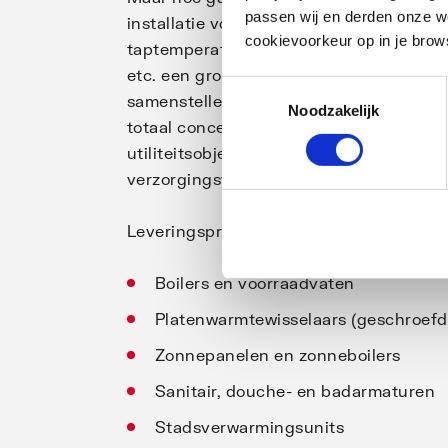
passen wij en derden onze we
installatie voor een hotel of school. Hie
cookievoorkeur op in je brow
taptemperaturen, vandalismebestendighei
etc. een grote rol. Dit soort installaties 
Toestemmingsselectie
samenstellen hiervan is de nodige kenn
Noodzakelijk
totaal concepten voor professionele war
utiliteitsobjecten zoals hotels, sportc
verzorgingstehuizen, scholen, kazernes
Leveringsprogramma warmwater produc
Boilers en voorraadvaten
Platenwarmtewisselaars (geschroefd
Zonnepanelen en zonneboilers
Sanitair, douche- en badarmaturen
Stadsverwarmingsunits