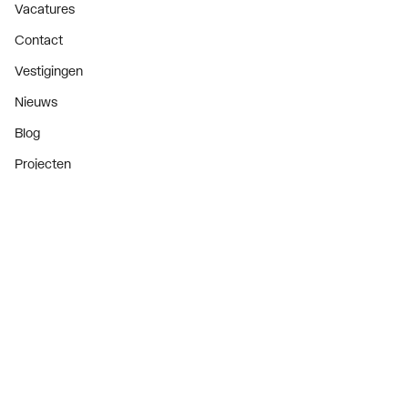
Vacatures
Contact
Vestigingen
Nieuws
Blog
Projecten
Nieuwsbrief
Als eerste op de hoogte van onze aanbiedingen en
nieuws
Nieuwsbrief