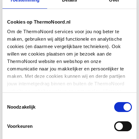
Cookies op ThermoNoord.nl
Om de ThermoNoord services voor jou nog beter te
maken, gebruiken wij altijd functionele en analytische
cookies (en daarmee vergelijkbare technieken). Ook
willen we cookies plaatsen om je bezoek aan de
ThermoNoord website en webshop en onze
communicatie naar jou makkelijker en persoonlijker te
maken. Met deze cookies kunnen wij en derde partijen
jouw internetgedrag binnen en buiten de ThermoNoord
website en webshop volgen en verzamelen. Hiermee
Spaar nu voor Thermotokens
passen wij en derden onze website, app, advertenties en
Toestemmingsselectie
Als klant bij ThermoNoord kun je profiteren
communicatie aan jouw interesses aan. We slaan je
Noodzakelijk
van veel voordelen waaronder ook meedoen
cookievoorkeur op in je browser.
met ons spaarprogramma ThermoTokens.
Voorkeuren