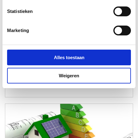
Statistieken
DuraTech
Aanvraag die je technische kennis en kunde
Marketing
te boven gaat? Onze experts bieden hulp en
ondersteuning zodat je ook deze projecten
kan uitvoeren!
Alles toestaan
Weigeren
Lees verder