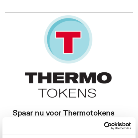
Spaar nu voor Thermotokens
Als klant bij ThermoNoord kun je profiteren
van veel voordelen waaronder ook meedoen
met ons spaarprogramma ThermoTokens.