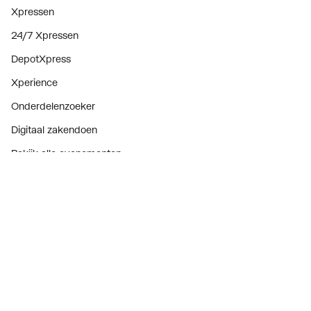
Xpressen
24/7 Xpressen
DepotXpress
Xperience
Onderdelenzoeker
Digitaal zakendoen
Bekijk alle evenementen
Prijswijzigingen
Over ons
Over ThermoNoord
Vacatures
Contact