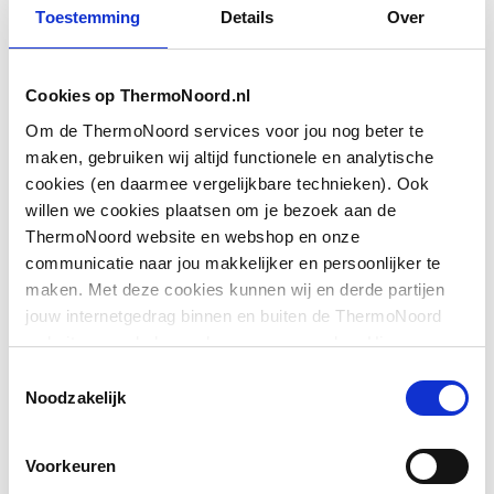
Toestemming
Details
Over
Cookies op ThermoNoord.nl
Om de ThermoNoord services voor jou nog beter te
Lees verder
maken, gebruiken wij altijd functionele en analytische
cookies (en daarmee vergelijkbare technieken). Ook
willen we cookies plaatsen om je bezoek aan de
ThermoNoord website en webshop en onze
communicatie naar jou makkelijker en persoonlijker te
maken. Met deze cookies kunnen wij en derde partijen
jouw internetgedrag binnen en buiten de ThermoNoord
website en webshop volgen en verzamelen. Hiermee
passen wij en derden onze website, app, advertenties en
Toestemmingsselectie
communicatie aan jouw interesses aan. We slaan je
Noodzakelijk
cookievoorkeur op in je browser.
Voorkeuren