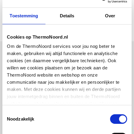
Toon meer
Aantal deuren
0
Montageinstructie
application/pdf
,
2 MB
linksdraaiend
Toestemming
Details
Over
Montageinstructie
application/pdf
,
2 MB
Aantal deuren
0
rechtsdraaiend
Cookies op ThermoNoord.nl
Management, operation and maintenance
document
application/pdf
,
20 MB
Om de ThermoNoord services voor jou nog beter te
Aantal tuimeldeuren
0
maken, gebruiken wij altijd functionele en analytische
Bijpassende artikelen
Montageinstructie
application/pdf
,
2 MB
cookies (en daarmee vergelijkbare technieken). Ook
Aantal schuifdeuren
0
willen we cookies plaatsen om je bezoek aan de
Vaak samen gekocht
ThermoNoord website en webshop en onze
Aantal roldeuren
0
Montageinstructie
application/pdf
,
2 MB
communicatie naar jou makkelijker en persoonlijker te
maken. Met deze cookies kunnen wij en derde partijen
Aantal laden
4
Exploded_view
application/pdf
,
64 KB
jouw internetgedrag binnen en buiten de ThermoNoord
website en webshop volgen en verzamelen. Hiermee
Aantal open vakken
0
Plieger kunststof muurbuis
Montageinstructie
application/pdf
,
2 MB
passen wij en derden onze website, app, advertenties en
5/4"x200mm | Wit
Toestemmingsselectie
communicatie aan jouw interesses aan. We slaan je
Materiaal corpus
Spaanplaat
Noodzakelijk
cookievoorkeur op in je browser.
artikel
Montageinstructie
:
application/pdf
,
2 MB
0520233
Materiaal front
Spaanplaat