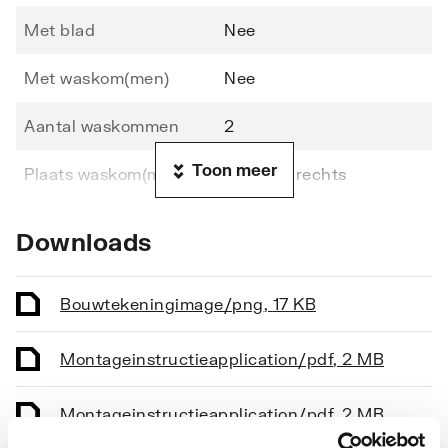
Met blad
Nee
Met waskom(men)
Nee
Aantal waskommen
2
Toon meer
Plaats waskom(men)
Links en rechts
Uitvoering waskom(men)
Inbouw
Downloads
Hoogte
550
Bouwtekening
image/png
,
17 KB
Breedte
1290
Montageinstructie
application/pdf
,
2 MB
Diepte
481
Aantal deuren (totaal)
Montageinstructie
application/pdf
0
,
2 MB