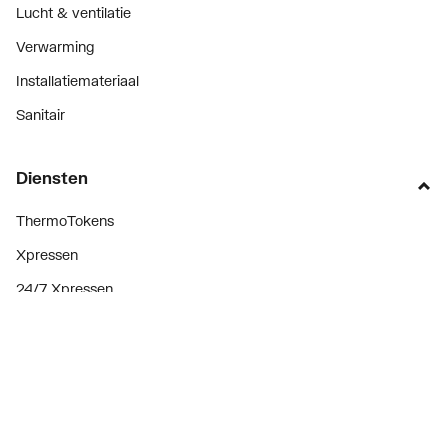
Lucht & ventilatie
Verwarming
Installatiemateriaal
Sanitair
Diensten
ThermoTokens
Xpressen
24/7 Xpressen
DepotXpress
Xperience
Onderdelenzoeker
Digitaal zakendoen