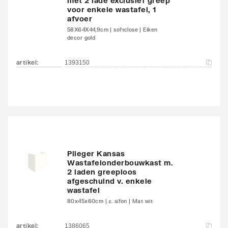
met 2 lade exclusief greep
voor enkele wastafel, 1
afvoer
58X64X44,9cm | softclose | Eiken
decor gold
artikel
:
1393150
Plieger Kansas
Wastafelonderbouwkast m.
2 laden greeploos
afgeschuind v. enkele
wastafel
80x45x60cm | z. sifon | Mat wit
artikel
:
1386065