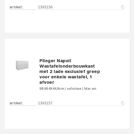
artikel
:
1393156
Plieger Napoli
Wastafelonderbouwkast
met 2 lade exclusief greep
voor enkele wastafel, 1
afvoer
98X64X44,9cm | softclose | Mat wit
artikel
:
1393157