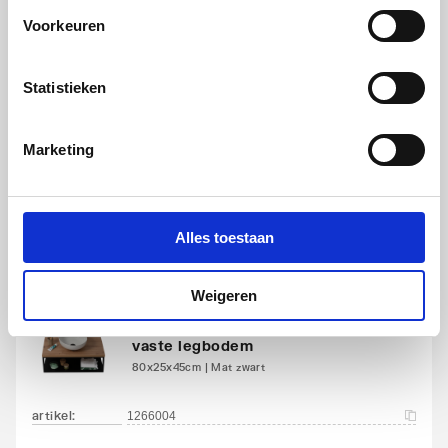
Voorkeuren
Plieger Kansas Onderkast
rechts draaiend - geschikt
voor Houston fontein
Statistieken
500x370x200mm | Vintage oak
Marketing
artikel
:
1334001
Alles toestaan
Weigeren
Plieger Kansas Frame met
vaste legbodem
80x25x45cm | Mat zwart
artikel
:
1266004