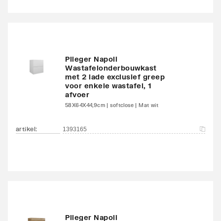
Plieger Napoli
Wastafelonderbouwkast
met 2 lade exclusief greep
voor enkele wastafel, 1
afvoer
58X64X44,9cm | softclose | Mat wit
artikel
:
1393165
Plieger Napoli