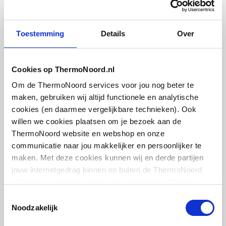
artikel
:
1334004
Toestemming
Details
Over
Cookies op ThermoNoord.nl
Om de ThermoNoord services voor jou nog beter te
maken, gebruiken wij altijd functionele en analytische
Plieger Kansas Onderkast
cookies (en daarmee vergelijkbare technieken). Ook
links draaiend - geschikt
willen we cookies plaatsen om je bezoek aan de
voor Houston fontein
ThermoNoord website en webshop en onze
500x370x200mm | Vintage oak
communicatie naar jou makkelijker en persoonlijker te
artikel
:
maken. Met deze cookies kunnen wij en derde partijen
1334007
jouw internetgedrag binnen en buiten de ThermoNoord
website en webshop volgen en verzamelen. Hiermee
passen wij en derden onze website, app, advertenties en
Toestemmingsselectie
communicatie aan jouw interesses aan. We slaan je
Noodzakelijk
cookievoorkeur op in je browser.