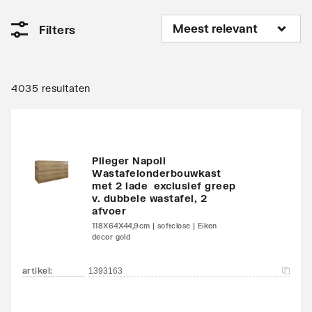
Filters
4035 resultaten
Plieger Napoli
Wastafelonderbouwkast
met 2 lade exclusief greep
v. dubbele wastafel, 2
afvoer
118X64X44,9cm | softclose | Eiken
decor gold
artikel
:
1393163