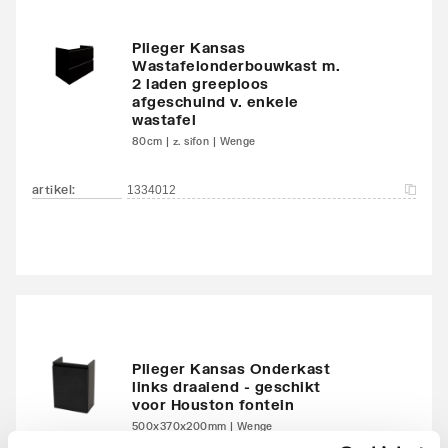
Plieger Kansas
Wastafelonderbouwkast m.
2 laden greeploos
afgeschuind v. enkele
wastafel
80cm | z. sifon | Wenge
artikel
:
1334012
Plieger Kansas Onderkast
links draaiend - geschikt
voor Houston fontein
500x370x200mm | Wenge