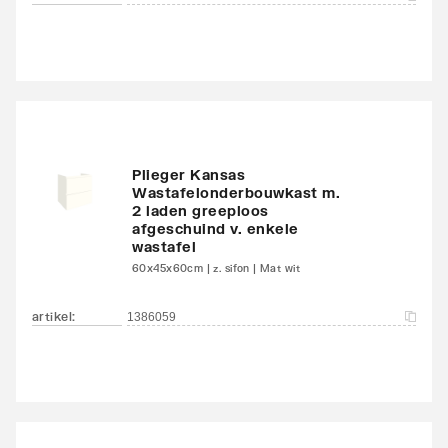
Plieger Kansas
Wastafelonderbouwkast m.
2 laden greeploos
afgeschuind v. enkele
wastafel
60x45x60cm | z. sifon | Mat wit
artikel
:
1386059