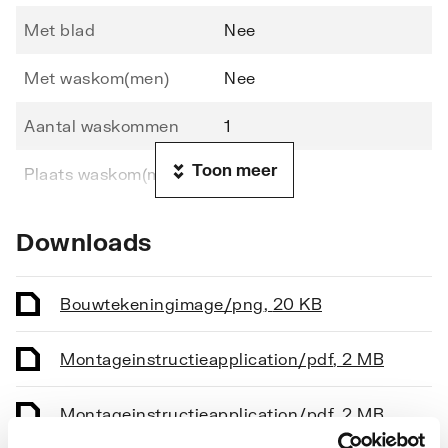
Met blad
Nee
Met waskom(men)
Nee
Aantal waskommen
1
Toon meer
Plaats waskom(men)
Links
Uitvoering waskom(men)
Inbouw
Downloads
Hoogte
560
Bouwtekening
image/png
,
20 KB
Breedte
810
Montageinstructie
application/pdf
,
2 MB
Diepte
478
Aantal deuren (totaal)
Montageinstructie
application/pdf
0
,
2 MB