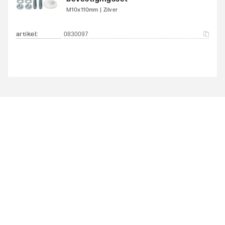
Met kraan/mengkraan
Nee
M10x110mm | Zilver
Met sifon
Nee
artikel
:
0830097
Met handdoekhouder
Nee
Met spiegel
Nee
Met contactdoos
Nee
Dimbaar
Nee