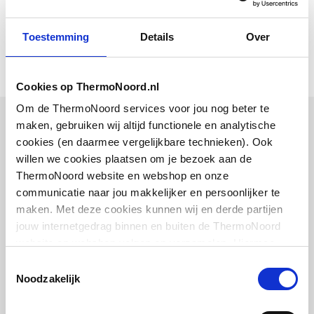
Toon meer
Aantal deuren
0
Montageinstructie
application/pdf
,
2 MB
linksdraaiend
Toestemming
Details
Over
Montageinstructie
application/pdf
,
2 MB
Aantal deuren
0
rechtsdraaiend
Cookies op ThermoNoord.nl
Exploded_view
application/pdf
,
64 KB
Om de ThermoNoord services voor jou nog beter te
Aantal tuimeldeuren
0
maken, gebruiken wij altijd functionele en analytische
Management, operation and maintenance
Bijpassende artikelen
document
application/pdf
,
20 MB
cookies (en daarmee vergelijkbare technieken). Ook
Aantal schuifdeuren
0
willen we cookies plaatsen om je bezoek aan de
Vaak samen gekocht
ThermoNoord website en webshop en onze
Aantal roldeuren
0
Montageinstructie
application/pdf
,
2 MB
communicatie naar jou makkelijker en persoonlijker te
maken. Met deze cookies kunnen wij en derde partijen
Aantal laden
2
Montageinstructie
application/pdf
,
2 MB
jouw internetgedrag binnen en buiten de ThermoNoord
website en webshop volgen en verzamelen. Hiermee
Aantal open vakken
0
Plieger kunststof muurbuis
Montageinstructie
application/pdf
,
2 MB
passen wij en derden onze website, app, advertenties en
5/4"x200mm | Wit
Toestemmingsselectie
communicatie aan jouw interesses aan. We slaan je
Materiaal corpus
Spaanplaat
Noodzakelijk
cookievoorkeur op in je browser.
artikel
Montageinstructie
:
application/pdf
,
2 MB
0520233
Materiaal front
Spaanplaat