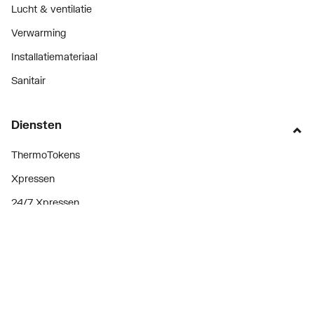
Lucht & ventilatie
Verwarming
Installatiemateriaal
Sanitair
Diensten
ThermoTokens
Xpressen
24/7 Xpressen
DepotXpress
Xperience
Onderdelenzoeker
Digitaal zakendoen