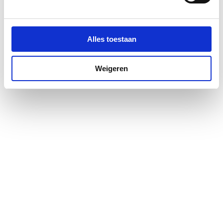
Aantal tuimeldeuren
0
Met waskorf
Nee
Alles toestaan
Aantal schuifdeuren
0
Weigeren
Aantal roldeuren
0
Aantal laden
2
Aantal open vakken
0
Materiaal corpus
MDF
Materiaal front
MDF
Materiaal blad
MDF
Kleur corpus
Wit