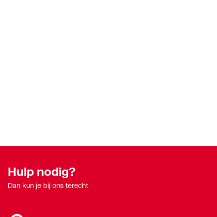
Met sifon
Nee
Met handdoekhouder
Nee
Met spiegel
Nee
Hulp nodig?
Dan kun je bij ons terecht