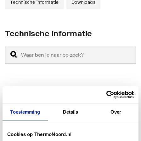
Technische informatie
Downloads
Technische informatie
Montagewijze
Wand
Met blad
Nee
Toestemming
Details
Over
Met waskom(men)
Nee
Aantal waskommen
0
Cookies op ThermoNoord.nl