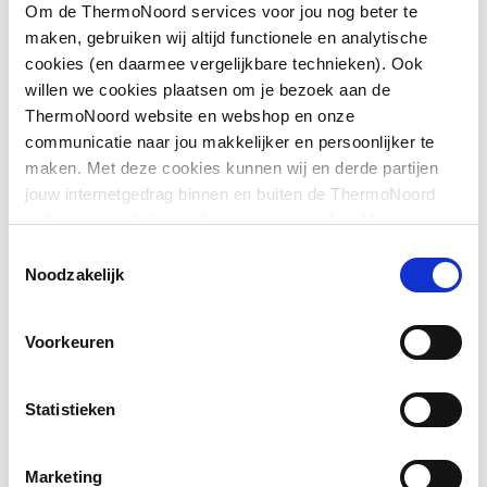
Om de ThermoNoord services voor jou nog beter te
Toon meer
Plaats waskom(men)
Rechts
maken, gebruiken wij altijd functionele en analytische
cookies (en daarmee vergelijkbare technieken). Ook
Uitvoering waskom(men)
Opzet
willen we cookies plaatsen om je bezoek aan de
Downloads
ThermoNoord website en webshop en onze
Hoogte
590
communicatie naar jou makkelijker en persoonlijker te
type.FileSubTypeEnum.ACHTERZIJDE.name
image
maken. Met deze cookies kunnen wij en derde partijen
Breedte
953
215 KB
jouw internetgedrag binnen en buiten de ThermoNoord
website en webshop volgen en verzamelen. Hiermee
Diepte
502
Montageinstructie
application/pdf
,
2 MB
passen wij en derden onze website, app, advertenties en
Toestemmingsselectie
communicatie aan jouw interesses aan. We slaan je
Noodzakelijk
Aantal deuren (totaal)
0
cookievoorkeur op in je browser.
Aantal deuren
0
Voorkeuren
linksdraaiend
Statistieken
Aantal deuren
0
rechtsdraaiend
Marketing