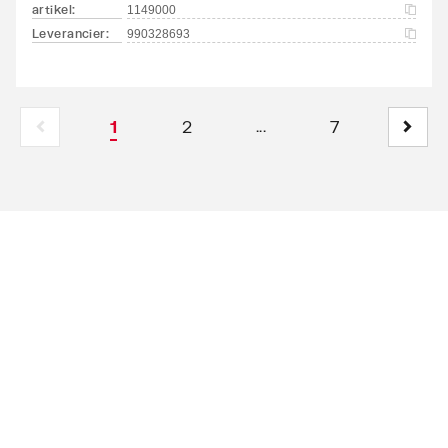
artikel
:
1149000
Leverancier
:
990328693
1
2
7
...