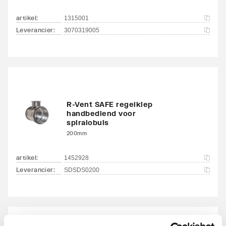
artikel
:
1315001
Leverancier
:
3070319005
R-Vent SAFE regelklep
handbediend voor
spiralobuis
200mm
artikel
:
1452928
Leverancier
:
SDSDS0200