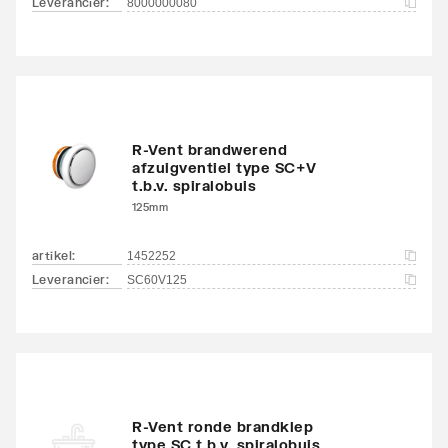
Leverancier
:
8000000080
R-Vent brandwerend
afzuigventiel type SC+V
t.b.v. spiralobuis
125mm
artikel
:
1452252
Leverancier
:
SC60V125
R-Vent ronde brandklep
type SC t.b.v. spiralobuis