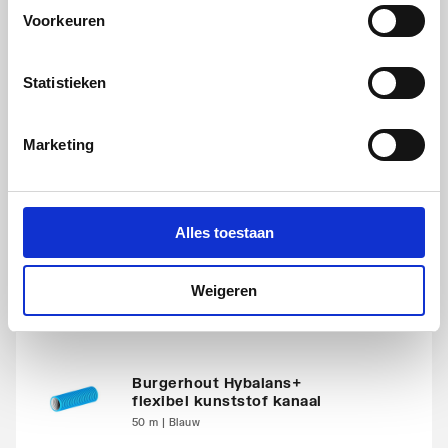
Voorkeuren
Statistieken
Ubbink Aerfoam geïsoleerd
leidingsysteem verlengbuis
EPE
Marketing
2mtr | EPE | Grijs
artikel
:
1488052
Alles toestaan
Leverancier
:
0188218
Weigeren
Burgerhout Hybalans+
flexibel kunststof kanaal
50 m | Blauw