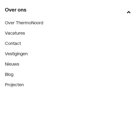
Over ons
Over ThermoNoord
Vacatures
Contact
Vestigingen
Nieuws
Blog
Projecten
Nieuwsbrief
Als eerste op de hoogte van onze aanbiedingen en
nieuws