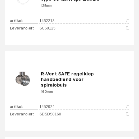
125mm
artikel
:
1452218
Leverancier
:
SC60125
R-Vent SAFE regelklep
handbediend voor
spiralobuis
160mm
artikel
:
1452924
Leverancier
:
SDSDS0160