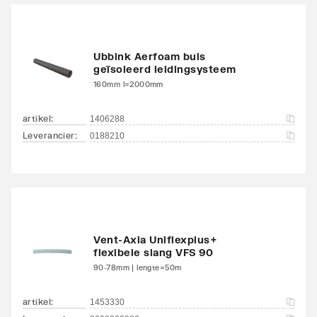
Ubbink Aerfoam buis
geïsoleerd leidingsysteem
160mm l=2000mm
artikel
:
1406288
Leverancier
:
0188210
Vent-Axia Uniflexplus+
flexibele slang VFS 90
90-78mm | lengte=50m
artikel
:
1453330