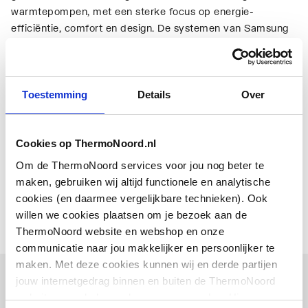
warmtepompen, met een sterke focus op energie-
efficiëntie, comfort en design. De systemen van Samsung
Ambrava combineren slimme innovaties met duurzame
prestaties, waardoor je het hele jaar door kunt genieten
van een aangenaam binnenklimaat.
Toestemming
Details
Over
Samsung biedt voor elke woning en elk type gebruiker een
passende oplossing. Dankzij de stille werking, slimme
Cookies op ThermoNoord.nl
bediening en hoge energie-efficiëntie bespaar je eenvoudig
op je energiekosten, terwijl je bijdraagt aan een
Om de ThermoNoord services voor jou nog beter te
duurzamere toekomst.
maken, gebruiken wij altijd functionele en analytische
cookies (en daarmee vergelijkbare technieken). Ook
willen we cookies plaatsen om je bezoek aan de
Meer over Samsung
ThermoNoord website en webshop en onze
communicatie naar jou makkelijker en persoonlijker te
maken. Met deze cookies kunnen wij en derde partijen
Klimaatbeheersing en
jouw internetgedrag binnen en buiten de ThermoNoord
ventilatie
website en webshop volgen en verzamelen. Hiermee