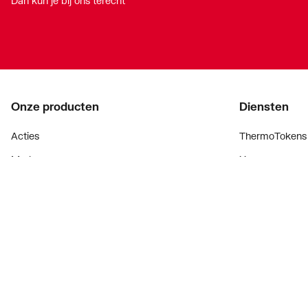
Dan kun je bij ons terecht
Onze producten
Diensten
Acties
ThermoTokens
Merken
Xpressen
Lucht & ventilatie
24/7 Xpressen
Verwarming
DepotXpress
Installatiemateriaal
Xperience
Sanitair
Onderdelenzoe
Digitaal zaken
Bekijk alle ev