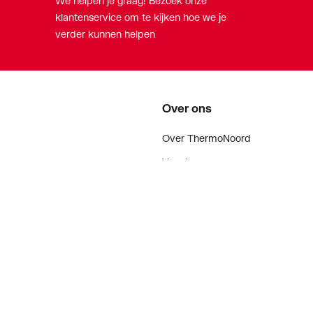
We helpen je graag! Bezoek onze
klantenservice om te kijken hoe we je
verder kunnen helpen
Over ons
Over ThermoNoord
Vacatures
Contact
Vestigingen
Nieuws
ker
Blog
doen
Projecten
enementen