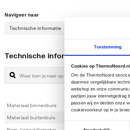
Navigeer naar
Technische informatie
Downloads
Toestemming
Technische informatie
Cookies op ThermoNoord.n
Om de ThermoNoord services v
daarmee vergelijkbare techn
webshop en onze communicati
partijen jouw internetgedra
passen wij en derden onze we
Materiaal binnenbuis
Overi
cookievoorkeur op in je brow
Materiaal buitenbuis
Overi
Toestemmingsselectie
Nom. kanaaldiameter
180