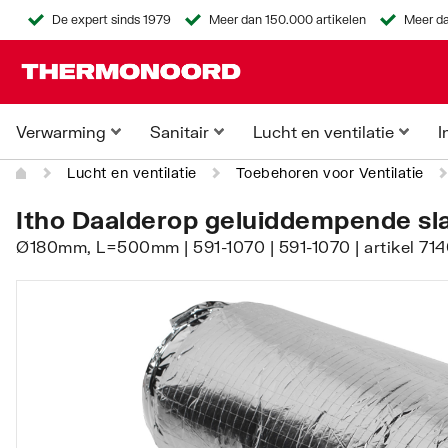
De expert sinds 1979
Meer dan 150.000 artikelen
Meer da
Verwarming
Sanitair
Lucht en ventilatie
I
Lucht en ventilatie
Toebehoren voor Ventilatie
Itho Daalderop geluiddempende sl
Ø180mm, L=500mm | 591-1070 | 591-1070 | artikel 714