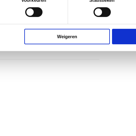
Voorkeuren
Statistieken
Weigeren
eind
eind
ol (MW)