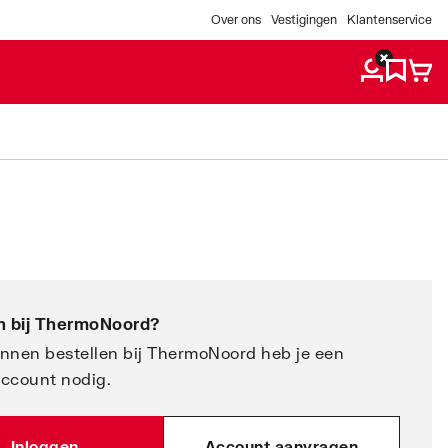
Over ons
Vestigingen
Klantenservice
 bij
ThermoNoord
?
nnen bestellen bij ThermoNoord heb je een
account nodig.
Inloggen
Account aanvragen