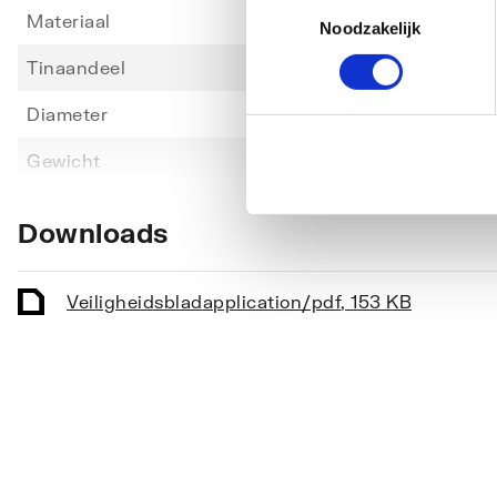
Toestemmingsselectie
Materiaal
Tin/lo
Noodzakelijk
Tinaandeel
40
Diameter
10
Toon meer
Gewicht
195
Uitvoering met vloeimiddel
Nee
Downloads
Veiligheidsblad
application/pdf
,
153 KB