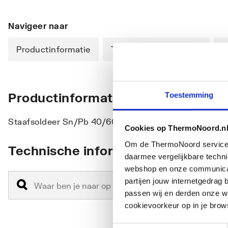
Navigeer naar
Productinformatie
Technische informatie
D
Productinformatie
Toestemming
Staafsoldeer Sn/Pb 40/60 driekant 10mm 5kg.
Cookies op ThermoNoord.n
Om de ThermoNoord services v
Technische informatie
daarmee vergelijkbare techn
webshop en onze communicati
partijen jouw internetgedra
passen wij en derden onze we
cookievoorkeur op in je brow