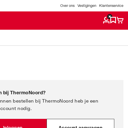
Over ons
Vestigingen
Klantenservice
 bij
ThermoNoord
?
nnen bestellen bij ThermoNoord heb je een
account nodig.
Inloggen
Account aanvragen