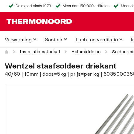
De expert sinds 1979
Meer dan 150.000 artikelen
Meer da
Verwarming
Sanitair
Lucht en ventilatie
I
Installatiemateriaal
Hulpmiddelen
Soldeermi
Wentzel staafsoldeer driekant
40/60 | 10mm | doos=5kg | prijs=per kg | 6035000350