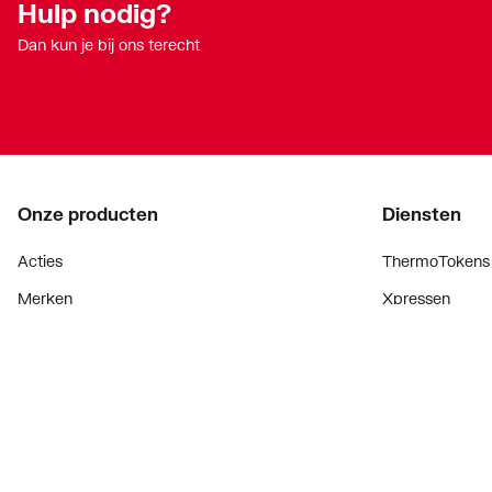
Hulp nodig?
Dan kun je bij ons terecht
Onze producten
Diensten
Acties
ThermoTokens
Merken
Xpressen
Lucht & ventilatie
24/7 Xpressen
Verwarming
DepotXpress
Installatiemateriaal
Xperience
Sanitair
Onderdelenzoe
Digitaal zaken