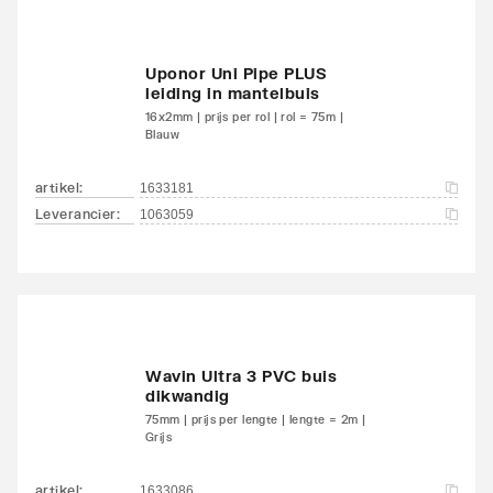
Uponor Uni Pipe PLUS
leiding in mantelbuis
16x2mm | prijs per rol | rol = 75m |
Blauw
artikel
:
1633181
Leverancier
:
1063059
Wavin Ultra 3 PVC buis
dikwandig
75mm | prijs per lengte | lengte = 2m |
Grijs
artikel
:
1633086