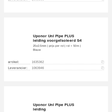
Uponor Uni Pipe PLUS
leiding voorgeïsoleerd S4
25x2.5mm | prijs per rol | rol = 50m |
Blauw
artikel
:
1635362
Leverancier
:
1063946
Uponor Uni Pipe PLUS
leiding