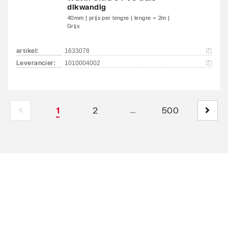
dikwandig
40mm | prijs per lengte | lengte = 2m |
Grijs
artikel
:
1633078
Leverancier
:
1010004002
1
2
500
...