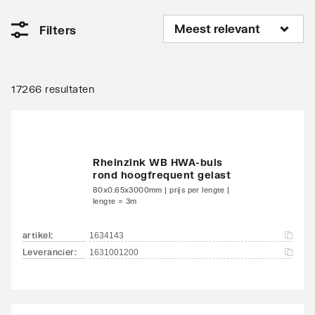
Filters
17266 resultaten
Rheinzink WB HWA-buis
rond hoogfrequent gelast
80x0.65x3000mm | prijs per lengte |
lengte = 3m
artikel
:
1634143
Leverancier
:
1631001200