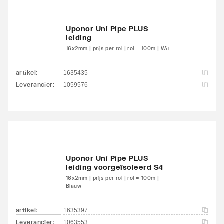
Uponor Uni Pipe PLUS
leiding
16x2mm | prijs per rol | rol = 100m | Wit
artikel
:
1635435
Leverancier
:
1059576
Uponor Uni Pipe PLUS
leiding voorgeïsoleerd S4
16x2mm | prijs per rol | rol = 100m |
Blauw
artikel
:
1635397
Leverancier
:
1063553