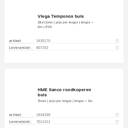
Viega Temponox buis
28x1.2mm | prijs per lengte | lengte =
6m | RVS
artikel
:
1635170
Leverancier
:
807252
HME Sanco roodkoperen
buis
15mm | prijs per lengte | lengte = 5m
artikel
:
1634339
Leverancier
:
7011412