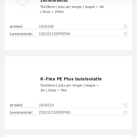
zelfklevend
15x13mm | prijs per lengte | lengte = 2m
| Doos = 240m
artikel
:
1634190
Leverancier
:
130152156PEPN0
K-Flex PE Plus buisisolatie
15x25mm | prijs per lengte | lengte =
2m | Doos = 74m
artikel
:
1634210
Leverancier
:
250152155PEPN0