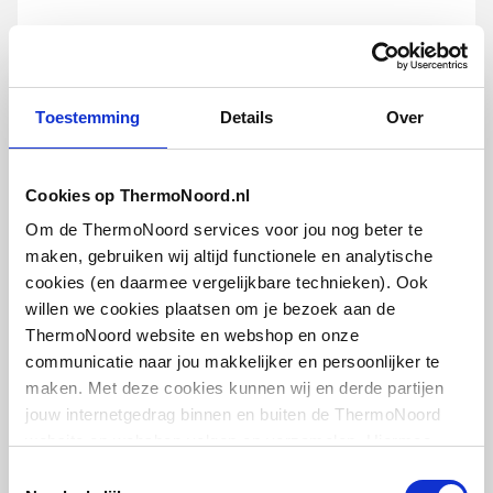
ZNB CV-buis elektrolytisch
verzinkt
22mm | prijs per lengte | lengte = 6m |
Toestemming
Details
Over
DIN 2394
artikel
:
1634010
Cookies op ThermoNoord.nl
Leverancier
:
CV2212
Om de ThermoNoord services voor jou nog beter te
maken, gebruiken wij altijd functionele en analytische
cookies (en daarmee vergelijkbare technieken). Ook
willen we cookies plaatsen om je bezoek aan de
ThermoNoord website en webshop en onze
K-Flex PE Plus buisisolatie
communicatie naar jou makkelijker en persoonlijker te
zelfklevend
maken. Met deze cookies kunnen wij en derde partijen
28x13mm | prijs per lengte | lengte =
jouw internetgedrag binnen en buiten de ThermoNoord
2m | Doos = 132m
website en webshop volgen en verzamelen. Hiermee
passen wij en derden onze website, app, advertenties en
Toestemmingsselectie
artikel
:
1634179