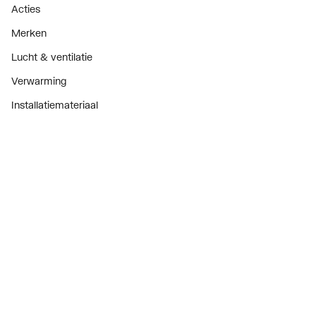
Acties
Merken
Lucht & ventilatie
Verwarming
Installatiemateriaal
Sanitair
Diensten
ThermoTokens
Xpressen
24/7 Xpressen
DepotXpress
Xperience