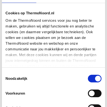
Materiaal behuizing
Brons
Cookies op ThermoNoord.nl
Om de ThermoNoord services voor jou nog beter te
Materiaal behuizing
Brons
maken, gebruiken wij altijd functionele en analytische
cookies (en daarmee vergelijkbare technieken). Ook
Materiaalkwaliteit
CuSn5Zn5Pb2
willen we cookies plaatsen om je bezoek aan de
ThermoNoord website en webshop en onze
Oppervlaktebeschermin
Onbehandeld
communicatie naar jou makkelijker en persoonlijker te
g
maken. Met deze cookies kunnen wij en derde partijen
Toon meer
jouw internetgedrag binnen en buiten de ThermoNoord
Vorm
Doorlopend parallel
website en webshop volgen en verzamelen. Hiermee
passen wij en derden onze website, app, advertenties en
Downloads
Toestemmingsselectie
Systeemgebonden
Ja
communicatie aan jouw interesses aan. We slaan je
Noodzakelijk
cookievoorkeur op in je browser.
Nom. diameter
DN 15
Bouwtekening
image/png
,
67 KB
aansluiting
Voorkeuren
Nom. diameter
DN 15