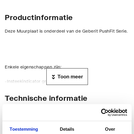
Productinformatie
Deze Muurplaat is onderdeel van de Geberit PushFit Serie.
Enkele eigenschappen zijn:
Toon meer
-Insteekindicator groen
-Vier bevestigingspunten
-O-ring van EPDM
Technische informatie
-Steekverbinding met transparante beschermkap
Toestemming
Details
Over