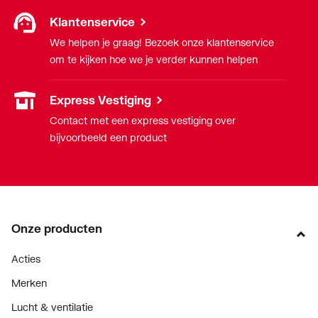
aansluiting 1
Klantenservice
We helpen je graag! Bezoek onze klantenservice
Nom. diameter
3/4" (20)
om te kijken hoe we je verder kunnen helpen
aansluiting 2
Oppervlaktebehandeling
Onbehandeld
Express Vestiging
aansluiting 1
Contact met een express vestiging over
bijvoorbeeld een product
Oppervlaktebehandeling
Onbehandeld
aansluiting 2
Oppervlaktebeschermin
Zink/nikkel
g aansluiting 1
Onze producten
Oppervlaktebeschermin
Zink/nikkel
Acties
g aansluiting 2
Merken
Systeemgebonden
Ja
Lucht & ventilatie