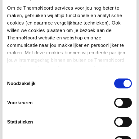
Om de ThermoNoord services voor jou nog beter te
Afgedopt
Nee
maken, gebruiken wij altijd functionele en analytische
cookies (en daarmee vergelijkbare technieken). Ook
Contourcode
V
willen we cookies plaatsen om je bezoek aan de
Toon meer
ThermoNoord website en webshop en onze
Contourcode aansluiting
V
communicatie naar jou makkelijker en persoonlijker te
2
maken. Met deze cookies kunnen wij en derde partijen
Downloads
jouw internetgedrag binnen en buiten de ThermoNoord
DVGW-keur voor gas
Nee
website en webshop volgen en verzamelen. Hiermee
passen wij en derden onze website, app, advertenties en
DVGW-keur voor water
Nee
Toestemmingsselectie
CE_Certificaat
application/pdf
,
3 MB
communicatie aan jouw interesses aan. We slaan je
Noodzakelijk
cookievoorkeur op in je browser.
Excentrisch
Nee
Voorkeuren
FM keur
Nee
Gastec QA
Nee
Statistieken
Gastec QA
Nee