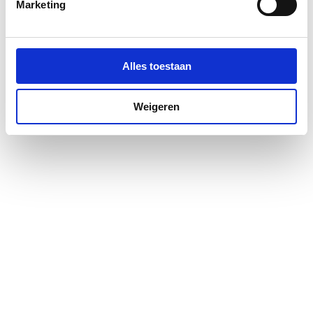
Marketing
Gastec QA - KE 214 (H2)
Nee
KIWA-keur
Nee
Alles toestaan
KIWA-keur
Nee
Weigeren
KOMO-keur
Nee
Kwaliteitsklasse
St 35 (1.0308)
aansluiting 1
Kwaliteitsklasse
St 35 (1.0308)
aansluiting 2
Lengte
82
LPCB keur
Nee