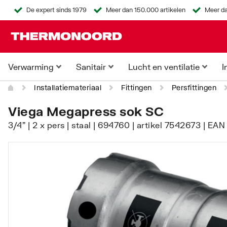
De expert sinds 1979
Meer dan 150.000 artikelen
Meer da
Verwarming
Sanitair
Lucht en ventilatie
I
Installatiemateriaal
Fittingen
Persfittingen
Viega Megapress sok SC
3/4" | 2 x pers | staal | 694760 | artikel 7542673 | E