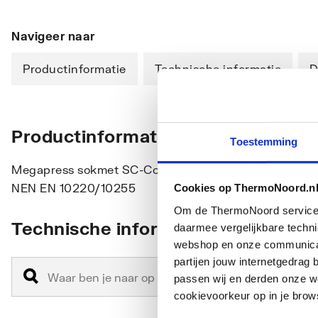
Navigeer naar
Productinformatie
Technische informatie
D
Productinformatie
Toestemming
Megapress sokmet SC-Contur staal ongelegeerd, zink-
NEN EN 10220/10255
Cookies op ThermoNoord.n
Om de ThermoNoord services v
Technische informatie
daarmee vergelijkbare techn
webshop en onze communicati
partijen jouw internetgedra
passen wij en derden onze we
cookievoorkeur op in je brow