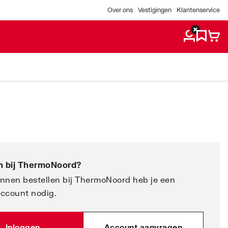
Over ons
Vestigingen
Klantenservice
 bij
ThermoNoord
?
nnen bestellen bij ThermoNoord heb je een
account nodig.
Inloggen
Account aanvragen