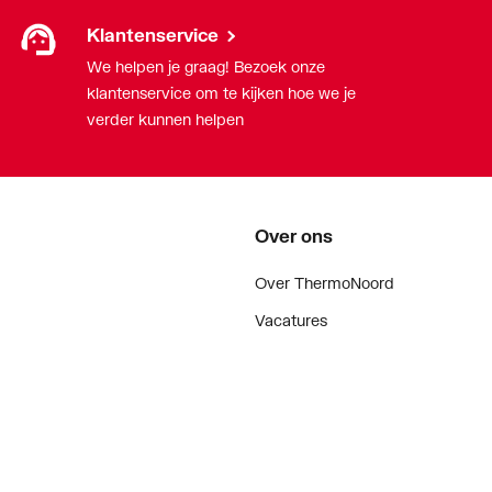
Klantenservice
We helpen je graag! Bezoek onze
klantenservice om te kijken hoe we je
verder kunnen helpen
een-Propyleen-Dieen-Monomeer (EPDM)
Over ons
Over ThermoNoord
Vacatures
Contact
Vestigingen
Nieuws
ker
Blog