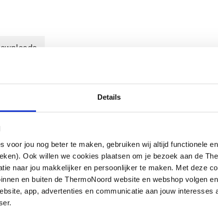
ownloads
Details
nikkel coating voor stalen buis volgens
l
oor jou nog beter te maken, gebruiken wij altijd functionele en
ieken). Ook willen we cookies plaatsen om je bezoek aan de T
e naar jou makkelijker en persoonlijker te maken. Met deze co
g binnen en buiten de ThermoNoord website en webshop volgen e
bsite, app, advertenties en communicatie aan jouw interesses 
ser.