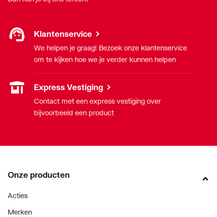
Nom. diameter
3/4" (20)
aansluiting 1
Klantenservice
We helpen je graag! Bezoek onze klantenservice
Nom. diameter
3/4" (20)
om te kijken hoe we je verder kunnen helpen
aansluiting 2
Express Vestiging
Oppervlaktebehandeling
Onbehandeld
aansluiting 1
Contact met een express vestiging over
bijvoorbeeld een product
Oppervlaktebehandeling
Onbehandeld
aansluiting 2
Oppervlaktebeschermin
Zink/nikkel
g aansluiting 1
Onze producten
Oppervlaktebeschermin
Zink/nikkel
Acties
g aansluiting 2
Merken