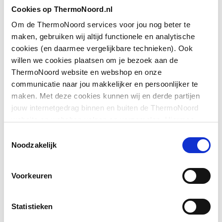
Cookies op ThermoNoord.nl
Aansluiting 2
Buitendraad metrisch
Om de ThermoNoord services voor jou nog beter te
maken, gebruiken wij altijd functionele en analytische
Afgedopt
Nee
cookies (en daarmee vergelijkbare technieken). Ook
willen we cookies plaatsen om je bezoek aan de
Contourcode
V
ThermoNoord website en webshop en onze
Toon meer
communicatie naar jou makkelijker en persoonlijker te
Contourcode aansluiting
V
maken. Met deze cookies kunnen wij en derde partijen
1
jouw internetgedrag binnen en buiten de ThermoNoord
Downloads
website en webshop volgen en verzamelen. Hiermee
DVGW-keur voor gas
Nee
passen wij en derden onze website, app, advertenties en
Toestemmingsselectie
communicatie aan jouw interesses aan. We slaan je
Noodzakelijk
DVGW-keur voor water
Nee
CE_Certificaat
application/pdf
,
3 MB
cookievoorkeur op in je browser.
Excentrisch
Nee
Voorkeuren
FM keur
Nee
Statistieken
Gastec QA
Nee