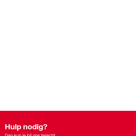
Met
Ja
aansluitingsindicator
Met aftapper
Nee
Met ontluchter
Nee
Met pakkingen
Ja
Met stootnok/-rand
Ja
Met TUV goedkeuring
Ja
Min.
-25
mediumtemperatuur
(continu)
Hulp nodig?
Model
1-delig
Dan kun je bij ons terecht