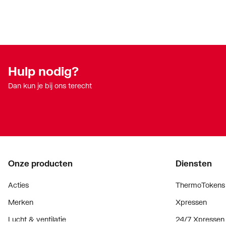
Max. werkdruk bij 20°C
10
Mediumtemperatuur (continu)
1
Met aansluitingsindicator
Nee
Hulp nodig?
Met aftapper
Nee
Dan kun je bij ons terecht
Met ontluchter
Nee
Met pakkingen
Nee
Met stootnok/-rand
Ja
Onze producten
Diensten
Met thermische isolatie
Nee
Acties
ThermoTokens
Model
1-delig
Merken
Xpressen
Nom. diameter aansluiting 1
DN 20
Lucht & ventilatie
24/7 Xpressen