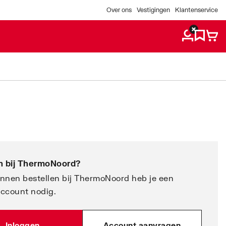
Over ons
Vestigingen
Klantenservice
 bij
ThermoNoord
?
nnen bestellen bij ThermoNoord heb je een
account nodig.
Inloggen
Account aanvragen