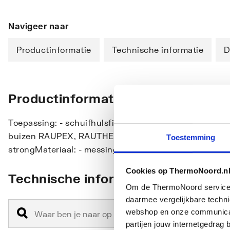
Navigeer naar
Productinformatie
Technische informatie
D
Productinformatie
Toepassing: - schuifhulsfitting met integraal gegote
buizen RAUPEX, RAUTHERM, RAUTHERMEX MKV, 
Toestemming
strongMateriaal: - messingKleur: - messing blank
Cookies op ThermoNoord.n
Technische informatie
Om de ThermoNoord services v
daarmee vergelijkbare techn
webshop en onze communicati
partijen jouw internetgedra