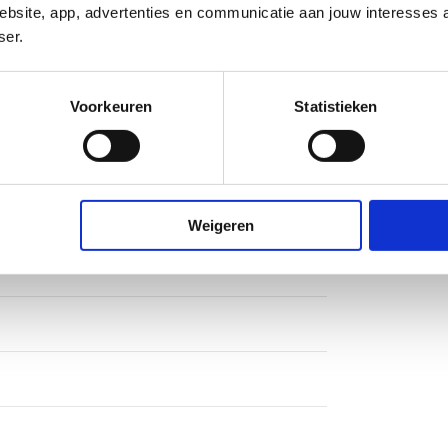
bsite, app, advertenties en communicatie aan jouw interesses 
ser.
feind
Voorkeuren
Statistieken
draad conisch BSPT-R (ISO 7-1 / EN
1)
Weigeren
g
g
g