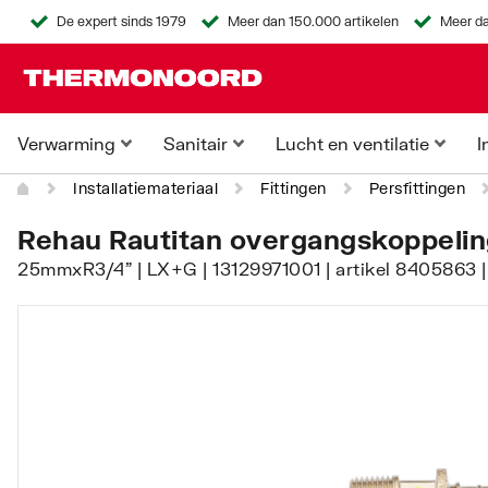
De expert sinds 1979
Meer dan 150.000 artikelen
Meer da
Verwarming
Sanitair
Lucht en ventilatie
I
Installatiemateriaal
Fittingen
Persfittingen
Rehau Rautitan overgangskoppelin
25mmxR3/4" | LX+G | 13129971001 | artikel 8405863