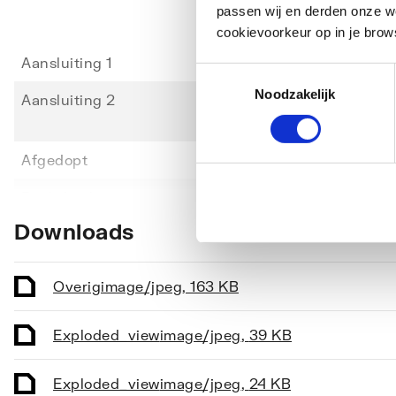
passen wij en derden onze we
cookievoorkeur op in je brow
Aansluiting 1
Schui
Toestemmingsselectie
Noodzakelijk
Aansluiting 2
Buiten
10226-
Afgedopt
Nee
Toon meer
Bochthoek
180
Downloads
Contourcode aansluiting 1
Overi
Contourcode aansluiting 2
Overi
Overig
image/jpeg
,
163 KB
Druktrap klasse flens
Overi
Exploded_view
image/jpeg
,
39 KB
DVGW-keur
Ja
Excentrisch
Ja
Exploded_view
image/jpeg
,
24 KB