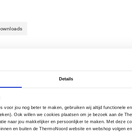
ownloads
n draaglichaam in verbinding met SDR 7,4
RAUTHERMEX, RAUTHERMEX
Details
l
oor jou nog beter te maken, gebruiken wij altijd functionele en
ieken). Ook willen we cookies plaatsen om je bezoek aan de T
e naar jou makkelijker en persoonlijker te maken. Met deze co
g binnen en buiten de ThermoNoord website en webshop volgen e