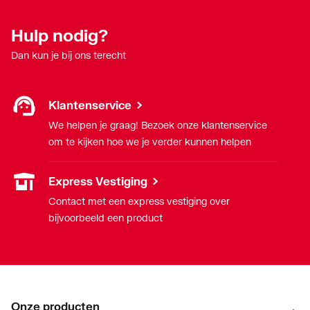
Uitwendige
20
Hulp nodig?
buisdiameter aansluiting
Dan kun je bij ons terecht
1
Uitwendige
20
Klantenservice
buisdiameter aansluiting
2
We helpen je graag! Bezoek onze klantenservice
om te kijken hoe we je verder kunnen helpen
Verlopend
Nee
Express Vestiging
Vorm
Recht
Contact met een express vestiging over
bijvoorbeeld een product
Zeta-waarde
44
Onze producten