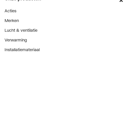
Acties
Merken
Lucht & ventilatie
Verwarming
Installatiemateriaal
Sanitair
Diensten
ThermoTokens
Xpressen
24/7 Xpressen
DepotXpress