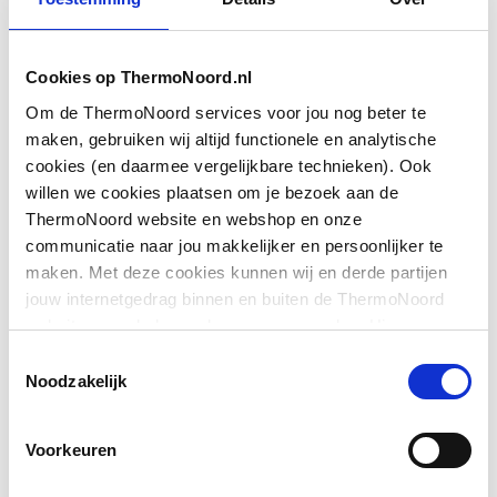
Aansluiting 1
Schuifeind
Cookies op ThermoNoord.nl
Aansluiting 2
Wartelmoer
Om de ThermoNoord services voor jou nog beter te
Afgedopt
Nee
maken, gebruiken wij altijd functionele en analytische
cookies (en daarmee vergelijkbare technieken). Ook
Bochthoek
180
willen we cookies plaatsen om je bezoek aan de
ThermoNoord website en webshop en onze
Toon meer
Contourcode aansluiting
Overig
communicatie naar jou makkelijker en persoonlijker te
1
maken. Met deze cookies kunnen wij en derde partijen
jouw internetgedrag binnen en buiten de ThermoNoord
Downloads
Contourcode aansluiting
Overig
website en webshop volgen en verzamelen. Hiermee
2
passen wij en derden onze website, app, advertenties en
Toestemmingsselectie
communicatie aan jouw interesses aan. We slaan je
Noodzakelijk
Exploded_view
image/jpeg
,
36 KB
Druktrap klasse flens
Overig
cookievoorkeur op in je browser.
Exploded_view
image/jpeg
,
24 KB
Voorkeuren
Excentrisch
Nee