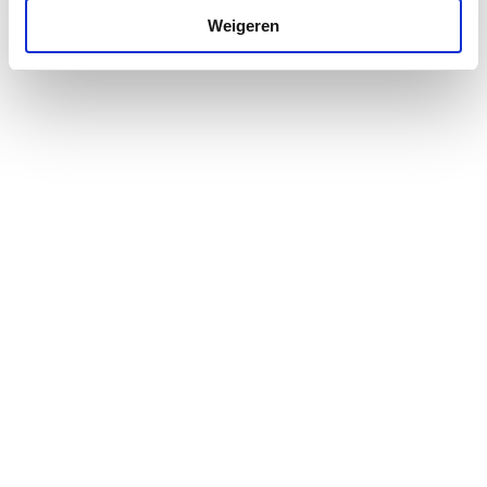
Weigeren
Lengte aansluiting 1
9
Lengte aansluiting 2
9
LPCB keur
Nee
Materiaal aansluiting 1
Overig
Materiaal aansluiting 2
Overig
Met aftapper
Nee
Met ontluchter
Nee
Met pakkingen
Nee
Met stootnok/-rand
Ja