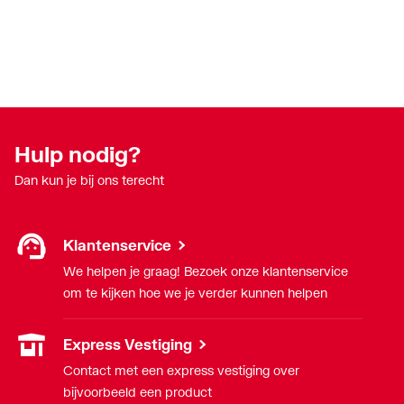
Sleutelwijdte
26.5
Systeemgebonden
Nee
UL-keur
Nee
Hulp nodig?
ULC keur
Nee
Dan kun je bij ons terecht
VdS keur
Nee
Klantenservice
Verlopend
Nee
We helpen je graag! Bezoek onze klantenservice
om te kijken hoe we je verder kunnen helpen
Vorm
Recht
Express Vestiging
Werkende lengte
9
aansluiting 1
Contact met een express vestiging over
bijvoorbeeld een product