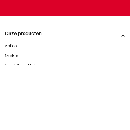
Werkende lengte
9
aansluiting 2
Onze producten
Acties
Merken
Lucht & ventilatie
Verwarming
Installatiemateriaal
Sanitair
Diensten
ThermoTokens