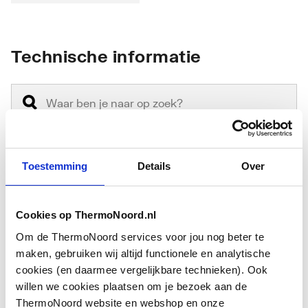
Technische informatie
Toestemming
Details
Over
Aansluiting 1
Buitendraad cilindrisch
BSPP-G (ISO 228-1)
Cookies op ThermoNoord.nl
Aansluiting 2
Buitendraad cilindrisch
Om de ThermoNoord services voor jou nog beter te
BSPP-G (ISO 228-1)
maken, gebruiken wij altijd functionele en analytische
cookies (en daarmee vergelijkbare technieken). Ook
Afgedopt
Nee
willen we cookies plaatsen om je bezoek aan de
ThermoNoord website en webshop en onze
Toon meer
Bochthoek
0