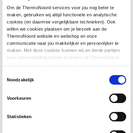
aansluiting 1
Om de ThermoNoord services voor jou nog beter te
maken, gebruiken wij altijd functionele en analytische
Oppervlaktebeschermin
Gecoat
cookies (en daarmee vergelijkbare technieken). Ook
g aansluiting 1
willen we cookies plaatsen om je bezoek aan de
Toon meer
ThermoNoord website en webshop en onze
Systeemgebonden
Ja
communicatie naar jou makkelijker en persoonlijker te
maken. Met deze cookies kunnen wij en derde partijen
Nom. diameter
2" (50)
Downloads
jouw internetgedrag binnen en buiten de ThermoNoord
aansluiting 1
website en webshop volgen en verzamelen. Hiermee
passen wij en derden onze website, app, advertenties en
Uitwendige
60.3
Toestemmingsselectie
CE_Certificaat
application/pdf
,
3 MB
communicatie aan jouw interesses aan. We slaan je
Noodzakelijk
buisdiameter aansluiting
cookievoorkeur op in je browser.
1
Voorkeuren
Aansluiting 1
Persmof
Hoofdkleur fitting
Zwart
Statistieken
Max. werkdruk bij 20°C
16