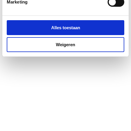
Marketing
Contourcode
V
Materiaal afdichting
Ethyleen-Propyleen-
Alles toestaan
Dieen-Monomeer
(EPDM)
Weigeren
Lengte aansluiting 1
78.5
Werkende lengte
50
aansluiting 1
Sleutelwijdte
0
Min.
-25
mediumtemperatuur
(continu)
Max.
110