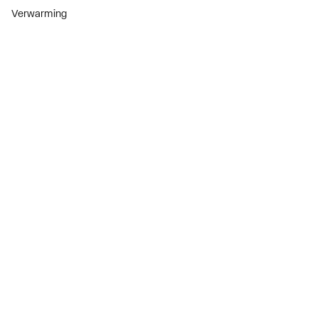
Verwarming
Installatiemateriaal
Sanitair
Diensten
ThermoTokens
Xpressen
24/7 Xpressen
DepotXpress
Xperience
Onderdelenzoeker
Digitaal zakendoen
Bekijk alle evenementen