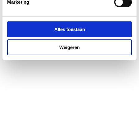
Marketing
Gastec QA
Nee
Gastec QA - KE 214 (H2)
Nee
Alles toestaan
KIWA-keur
Nee
Weigeren
KIWA-keur
Nee
KOMO-keur
Nee
Kwaliteitsklasse
St 35 (1.0308)
aansluiting 1
Kwaliteitsklasse
St 35 (1.0308)
aansluiting 2
Lengte aansluiting 1
71