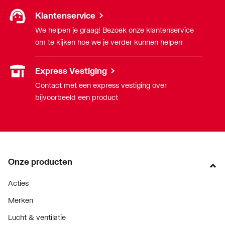
Klantenservice
Model
1-delig
We helpen je graag! Bezoek onze klantenservice
om te kijken hoe we je verder kunnen helpen
Nom. diameter
3/4" (20)
aansluiting 1
Express Vestiging
Nom. diameter
3/4" (20)
Contact met een express vestiging over
aansluiting 2
bijvoorbeeld een product
Oppervlaktebehandeling
Onbehandeld
aansluiting 1
Oppervlaktebehandeling
Onbehandeld
Onze producten
aansluiting 2
Acties
Oppervlaktebeschermin
Zink/nikkel
g aansluiting 1
Merken
Lucht & ventilatie
Oppervlaktebeschermin
Zink/nikkel