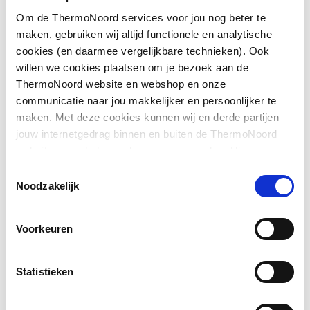
Om de ThermoNoord services voor jou nog beter te
Afgedopt
Nee
maken, gebruiken wij altijd functionele en analytische
cookies (en daarmee vergelijkbare technieken). Ook
Bochthoek
90
willen we cookies plaatsen om je bezoek aan de
Toon meer
ThermoNoord website en webshop en onze
Contourcode
V
communicatie naar jou makkelijker en persoonlijker te
maken. Met deze cookies kunnen wij en derde partijen
Contourcode aansluiting
V
Downloads
jouw internetgedrag binnen en buiten de ThermoNoord
2
website en webshop volgen en verzamelen. Hiermee
passen wij en derden onze website, app, advertenties en
DVGW-keur voor gas
Nee
Toestemmingsselectie
CE_Certificaat
application/pdf
,
3 MB
communicatie aan jouw interesses aan. We slaan je
Noodzakelijk
cookievoorkeur op in je browser.
DVGW-keur voor water
Nee
Voorkeuren
Excentrisch
Nee
FM keur
Ja
Statistieken
Gastec QA
Nee