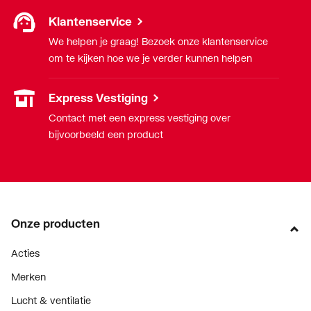
Min.
-25
Klantenservice
mediumtemperatuur
We helpen je graag! Bezoek onze klantenservice
(continu)
om te kijken hoe we je verder kunnen helpen
Model
1-delig
Express Vestiging
Nom. diameter
2" (50)
Contact met een express vestiging over
aansluiting 1
bijvoorbeeld een product
Nom. diameter
2" (50)
aansluiting 2
Oppervlaktebehandeling
Onbehandeld
Onze producten
aansluiting 1
Acties
Oppervlaktebehandeling
Onbehandeld
aansluiting 2
Merken
Lucht & ventilatie
Oppervlaktebeschermin
Zink/nikkel