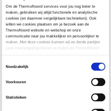
Om de ThermoNoord services voor jou nog beter te
Afgedopt
Nee
maken, gebruiken wij altijd functionele en analytische
cookies (en daarmee vergelijkbare technieken). Ook
Bochthoek
45
willen we cookies plaatsen om je bezoek aan de
Toon meer
ThermoNoord website en webshop en onze
Contourcode
V
communicatie naar jou makkelijker en persoonlijker te
maken. Met deze cookies kunnen wij en derde partijen
Contourcode aansluiting
V
Downloads
jouw internetgedrag binnen en buiten de ThermoNoord
1
website en webshop volgen en verzamelen. Hiermee
passen wij en derden onze website, app, advertenties en
Contourcode aansluiting
V
Toestemmingsselectie
CE_Certificaat
application/pdf
,
3 MB
communicatie aan jouw interesses aan. We slaan je
Noodzakelijk
2
cookievoorkeur op in je browser.
DVGW-keur voor gas
Nee
Voorkeuren
DVGW-keur voor water
Nee
Statistieken
Excentrisch
Nee