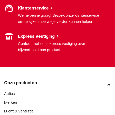
Min.
-25
Klantenservice
mediumtemperatuur
We helpen je graag! Bezoek onze klantenservice
(continu)
om te kijken hoe we je verder kunnen helpen
Model
1-delig
Express Vestiging
Nom. diameter
1/2" (15)
Contact met een express vestiging over
aansluiting 1
bijvoorbeeld een product
Nom. diameter
1/2" (15)
aansluiting 2
Oppervlaktebehandeling
Onbehandeld
Onze producten
aansluiting 1
Acties
Oppervlaktebehandeling
Onbehandeld
aansluiting 2
Merken
Lucht & ventilatie
Oppervlaktebeschermin
Zink/nikkel