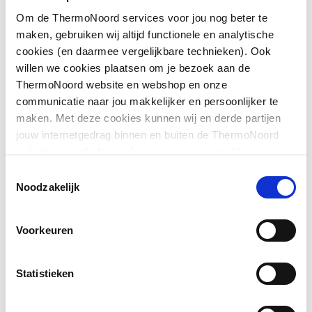
Om de ThermoNoord services voor jou nog beter te
Afgedopt
Nee
maken, gebruiken wij altijd functionele en analytische
cookies (en daarmee vergelijkbare technieken). Ook
Bochthoek
45
willen we cookies plaatsen om je bezoek aan de
Toon meer
ThermoNoord website en webshop en onze
Contourcode
V
communicatie naar jou makkelijker en persoonlijker te
maken. Met deze cookies kunnen wij en derde partijen
Contourcode aansluiting
V
Downloads
jouw internetgedrag binnen en buiten de ThermoNoord
1
website en webshop volgen en verzamelen. Hiermee
passen wij en derden onze website, app, advertenties en
Contourcode aansluiting
V
Toestemmingsselectie
CE_Certificaat
application/pdf
,
3 MB
communicatie aan jouw interesses aan. We slaan je
Noodzakelijk
2
cookievoorkeur op in je browser.
DVGW-keur voor gas
Nee
Voorkeuren
DVGW-keur voor water
Nee
Statistieken
Excentrisch
Nee