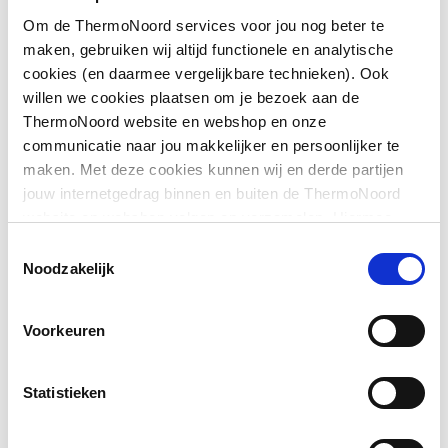
Om de ThermoNoord services voor jou nog beter te
Afgedopt
Nee
maken, gebruiken wij altijd functionele en analytische
cookies (en daarmee vergelijkbare technieken). Ook
Bochthoek
45
willen we cookies plaatsen om je bezoek aan de
Toon meer
ThermoNoord website en webshop en onze
Contourcode
V
communicatie naar jou makkelijker en persoonlijker te
maken. Met deze cookies kunnen wij en derde partijen
Contourcode aansluiting
V
Downloads
jouw internetgedrag binnen en buiten de ThermoNoord
1
website en webshop volgen en verzamelen. Hiermee
passen wij en derden onze website, app, advertenties en
Contourcode aansluiting
V
Toestemmingsselectie
CE_Certificaat
application/pdf
,
3 MB
communicatie aan jouw interesses aan. We slaan je
Noodzakelijk
2
cookievoorkeur op in je browser.
DVGW-keur voor gas
Nee
Voorkeuren
DVGW-keur voor water
Nee
Statistieken
Excentrisch
Nee