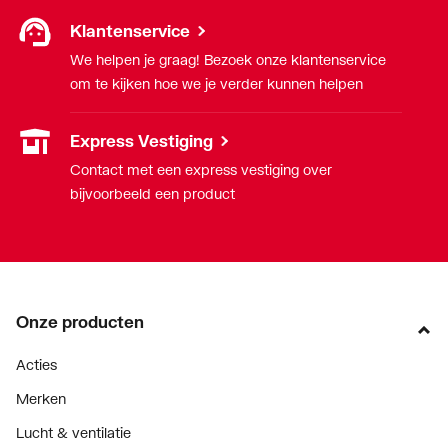
Min.
-25
Klantenservice
mediumtemperatuur
We helpen je graag! Bezoek onze klantenservice
(continu)
om te kijken hoe we je verder kunnen helpen
Model
1-delig
Express Vestiging
Nom. diameter
3/4" (20)
Contact met een express vestiging over
aansluiting 1
bijvoorbeeld een product
Nom. diameter
3/4" (20)
aansluiting 2
Oppervlaktebehandeling
Onbehandeld
Onze producten
aansluiting 1
Acties
Oppervlaktebehandeling
Onbehandeld
aansluiting 2
Merken
Lucht & ventilatie
Oppervlaktebeschermin
Zink/nikkel