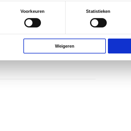
Voorkeuren
Statistieken
of
of
of
Weigeren