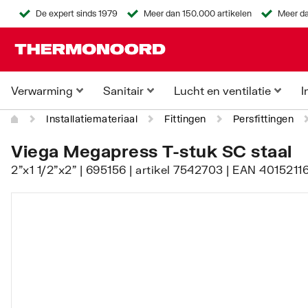
De expert sinds 1979
Meer dan 150.000 artikelen
Meer da
Verwarming
Sanitair
Lucht en ventilatie
I
Installatiemateriaal
Fittingen
Persfittingen
Viega Megapress T-stuk SC staal
2"x1 1/2"x2" | 695156 | artikel 7542703 | EAN 4015211