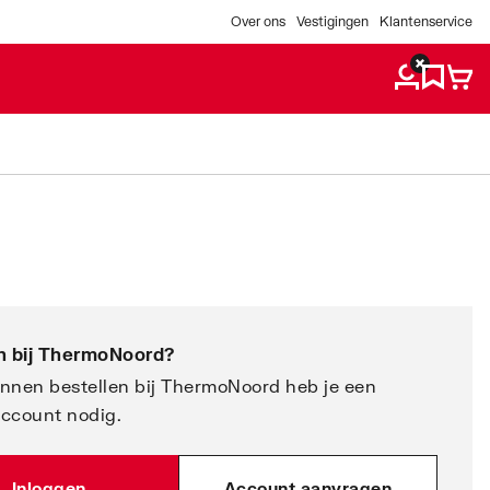
Over ons
Vestigingen
Klantenservice
 bij
ThermoNoord
?
nnen bestellen bij ThermoNoord heb je een
account nodig.
Inloggen
Account aanvragen