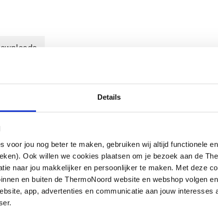
ownloads
Details
nk-nikkel coating voor stalen buis
l
oor jou nog beter te maken, gebruiken wij altijd functionele en
ieken). Ook willen we cookies plaatsen om je bezoek aan de T
e naar jou makkelijker en persoonlijker te maken. Met deze co
g binnen en buiten de ThermoNoord website en webshop volgen e
bsite, app, advertenties en communicatie aan jouw interesses 
ser.