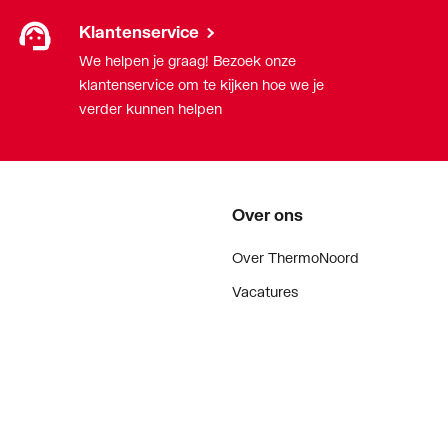
(1.0308)
Klantenservice
We helpen je graag! Bezoek onze
klantenservice om te kijken hoe we je
verder kunnen helpen
Over ons
Over ThermoNoord
Vacatures
Contact
Vestigingen
een-Propyleen-Dieen-Monomeer (EPDM)
Nieuws
ker
Blog