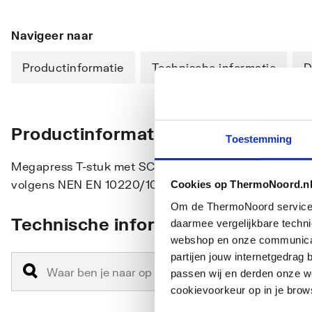
Navigeer naar
Productinformatie
Technische informatie
D
Productinformatie
Toestemming
Megapress T-stuk met SC-Contur staal ongelegeerd, zi
volgens NEN EN 10220/10255
Cookies op ThermoNoord.n
Om de ThermoNoord services v
Technische informatie
daarmee vergelijkbare techn
webshop en onze communicati
partijen jouw internetgedra
passen wij en derden onze we
cookievoorkeur op in je brow