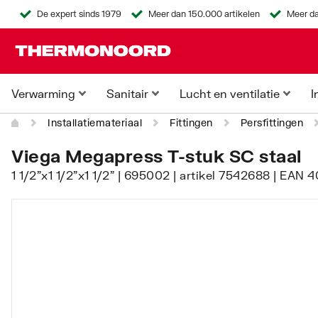
De expert sinds 1979
Meer dan 150.000 artikelen
Meer da
Verwarming
Sanitair
Lucht en ventilatie
I
Installatiemateriaal
Fittingen
Persfittingen
Viega Megapress T-stuk SC staal
1 1/2"x1 1/2"x1 1/2" | 695002 | artikel 7542688 | EAN