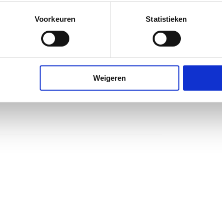
Voorkeuren
Statistieken
of
of
of
Weigeren