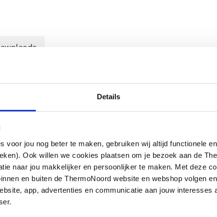
ownloads
Details
nk-nikkel coating voor stalen buis
l
oor jou nog beter te maken, gebruiken wij altijd functionele en
ieken). Ook willen we cookies plaatsen om je bezoek aan de T
e naar jou makkelijker en persoonlijker te maken. Met deze co
g binnen en buiten de ThermoNoord website en webshop volgen e
bsite, app, advertenties en communicatie aan jouw interesses 
ser.