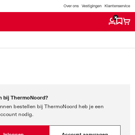
Over ons
Vestigingen
Klantenservice
 bij
ThermoNoord
?
nnen bestellen bij ThermoNoord heb je een
account nodig.
Inloggen
Account aanvragen