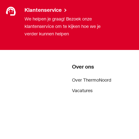
(1.0308)
Klantenservice
We helpen je graag! Bezoek onze
klantenservice om te kijken hoe we je
verder kunnen helpen
Over ons
Over ThermoNoord
Vacatures
Contact
Vestigingen
een-Propyleen-Dieen-Monomeer (EPDM)
Nieuws
ker
Blog