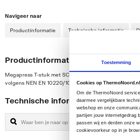
Navigeer naar
Productinformatie
Technische informatie
D
Productinformatie
Toestemming
Megapress T-stuk met SC-Contur staal ongelegeerd, zi
volgens NEN EN 10220/10255
Cookies op ThermoNoord.n
Om de ThermoNoord services v
Technische informatie
daarmee vergelijkbare techn
webshop en onze communicati
partijen jouw internetgedra
passen wij en derden onze we
cookievoorkeur op in je brow