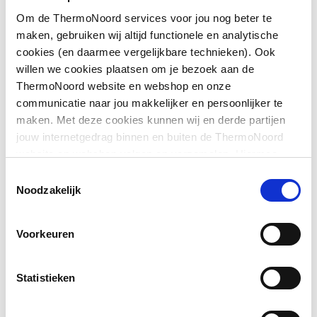
Om de ThermoNoord services voor jou nog beter te
Aansluiting 3
Persmof
maken, gebruiken wij altijd functionele en analytische
cookies (en daarmee vergelijkbare technieken). Ook
Afgedopt
Nee
willen we cookies plaatsen om je bezoek aan de
Toon meer
ThermoNoord website en webshop en onze
Contourcode
V
communicatie naar jou makkelijker en persoonlijker te
maken. Met deze cookies kunnen wij en derde partijen
Contourcode aansluiting
V
Downloads
jouw internetgedrag binnen en buiten de ThermoNoord
1
website en webshop volgen en verzamelen. Hiermee
passen wij en derden onze website, app, advertenties en
Contourcode aansluiting
V
Toestemmingsselectie
CE_Certificaat
application/pdf
,
3 MB
communicatie aan jouw interesses aan. We slaan je
Noodzakelijk
2
cookievoorkeur op in je browser.
Contourcode aansluiting
V
Voorkeuren
3
DVGW-keur voor gas
Nee
Statistieken
DVGW-keur voor water
Nee