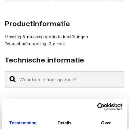
Productinformatie
Messing & messing vertinde knelfittingen.
Overschuifkoppeling. 2 x knel.
Technische informatie
Aansluiting 1
Klemaansluiting
Toestemming
Details
Over
Aansluiting 2
Klemaansluiting