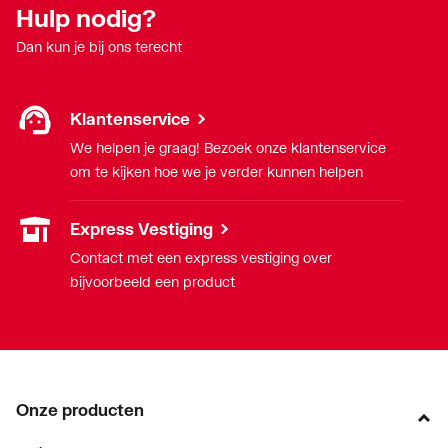
Hulp nodig?
Oppervlaktebehandeling
Onbehandeld
aansluiting 2
Dan kun je bij ons terecht
Oppervlaktebeschermin
Vertind
g aansluiting 1
Klantenservice
We helpen je graag! Bezoek onze klantenservice
Oppervlaktebeschermin
Vertind
om te kijken hoe we je verder kunnen helpen
g aansluiting 2
Express Vestiging
Ringstijfheidsklasse
Overig
Contact met een express vestiging over
Sleutelwijdte
22
bijvoorbeeld een product
Sleutelwijdte wartel
24
Systeemgebonden
Nee
Onze producten
Type goedkeuring
Nee
volgens BBR / EKS