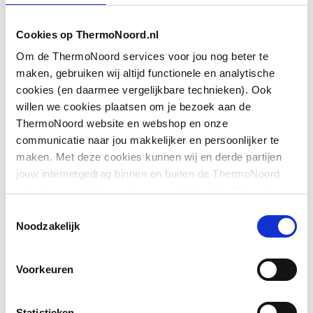
Afgedopt
Nee
Cookies op ThermoNoord.nl
DIN-CERTCO certificaat
Nee
Om de ThermoNoord services voor jou nog beter te
maken, gebruiken wij altijd functionele en analytische
Toon meer
DVGW-keur
Nee
cookies (en daarmee vergelijkbare technieken). Ook
willen we cookies plaatsen om je bezoek aan de
Excentrisch
Nee
ThermoNoord website en webshop en onze
Downloads
communicatie naar jou makkelijker en persoonlijker te
FM keur
Nee
maken. Met deze cookies kunnen wij en derde partijen
jouw internetgedrag binnen en buiten de ThermoNoord
Bouwtekening
image/png
,
32 KB
Gastec QA
Nee
website en webshop volgen en verzamelen. Hiermee
passen wij en derden onze website, app, advertenties en
Toestemmingsselectie
Montageinstructie
application/pdf
,
6 MB
Gastec QA
Ja
communicatie aan jouw interesses aan. We slaan je
Noodzakelijk
cookievoorkeur op in je browser.
Hoge treksterkte
REACH certificaat
application/pdf
Ja
,
246 KB
Voorkeuren
Hoofdkleur fitting
Overig
Statistieken