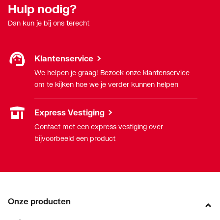
Hulp nodig?
Oppervlaktebehandeling
Onbehandeld
aansluiting 2
Dan kun je bij ons terecht
Oppervlaktebeschermin
Vertind
g aansluiting 1
Klantenservice
We helpen je graag! Bezoek onze klantenservice
Oppervlaktebeschermin
Vertind
om te kijken hoe we je verder kunnen helpen
g aansluiting 2
Express Vestiging
Ringstijfheidsklasse
Overig
Contact met een express vestiging over
Sleutelwijdte
17
bijvoorbeeld een product
Sleutelwijdte wartel
19
Systeemgebonden
Nee
Onze producten
Type goedkeuring
Nee
volgens BBR / EKS