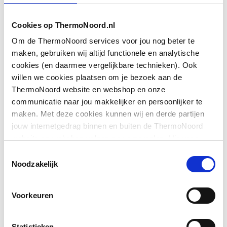
Afgedopt
Nee
Cookies op ThermoNoord.nl
DIN-CERTCO certificaat
Nee
Om de ThermoNoord services voor jou nog beter te
maken, gebruiken wij altijd functionele en analytische
Toon meer
DVGW-keur
Nee
cookies (en daarmee vergelijkbare technieken). Ook
willen we cookies plaatsen om je bezoek aan de
Excentrisch
Nee
ThermoNoord website en webshop en onze
Downloads
communicatie naar jou makkelijker en persoonlijker te
FM keur
Nee
maken. Met deze cookies kunnen wij en derde partijen
jouw internetgedrag binnen en buiten de ThermoNoord
Bouwtekening
image/png
,
32 KB
Gastec QA
Nee
website en webshop volgen en verzamelen. Hiermee
passen wij en derden onze website, app, advertenties en
Toestemmingsselectie
Montageinstructie
application/pdf
,
6 MB
Gastec QA
Nee
communicatie aan jouw interesses aan. We slaan je
Noodzakelijk
cookievoorkeur op in je browser.
Hoge treksterkte
REACH certificaat
application/pdf
Ja
,
246 KB
Voorkeuren
Hoofdkleur fitting
Overig
Statistieken