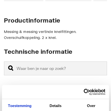
Productinformatie
Messing & messing vertinde knelfittingen.
Overschuifkoppeling. 2 x knel.
Technische informatie
Aansluiting 1
Klemaansluiting
Toestemming
Details
Over
Aansluiting 2
Klemaansluiting