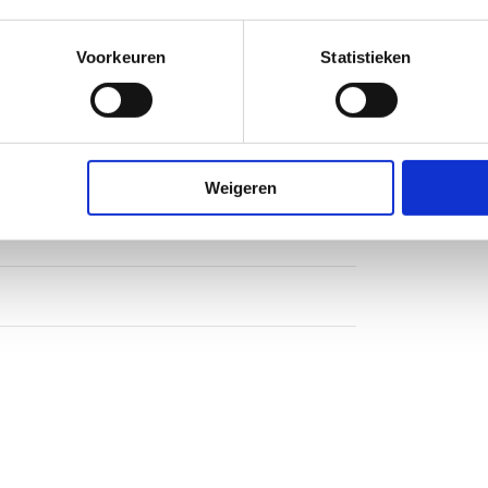
nsluiting
Voorkeuren
Statistieken
nsluiting
Weigeren
g