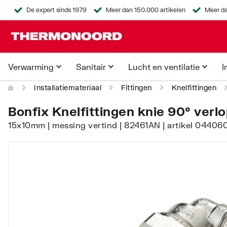
De expert sinds 1979
Meer dan 150.000 artikelen
Meer da
Verwarming
Sanitair
Lucht en ventilatie
I
Installatiemateriaal
Fittingen
Knelfittingen
Bonfix Knelfittingen knie 90° verl
15x10mm | messing vertind | 82461AN | artikel 04406