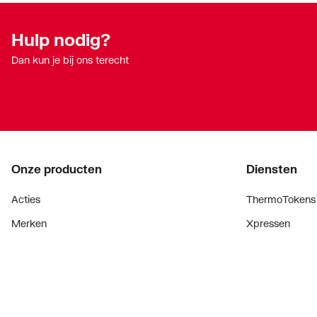
Met ontluchter
Nee
Met pakkingen
Nee
Hulp nodig?
Dan kun je bij ons terecht
Met stootnok/-rand
Ja
Met TUV goedkeuring
Nee
Min. mediumtemperatuur (continu)
-20
Model
1-delig
Onze producten
Diensten
Nom. diameter aansluiting 1
1/2" (1
Acties
ThermoTokens
Nom. diameter aansluiting 2
3/8" (1
Merken
Xpressen
Oppervlaktebehandeling aansluiting 1
Onbeh
Lucht & ventilatie
24/7 Xpressen
Oppervlaktebehandeling aansluiting 2
Onbeh
Verwarming
DepotXpress
Installatiemateriaal
Xperience
Oppervlaktebescherming aansluiting 1
Vertin