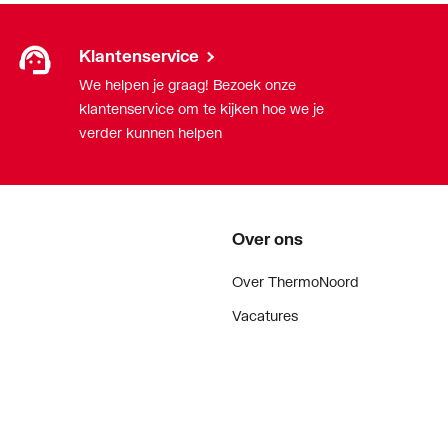
Klantenservice
We helpen je graag! Bezoek onze
klantenservice om te kijken hoe we je
verder kunnen helpen
Over ons
5)
Over ThermoNoord
0)
Vacatures
andeld
Contact
andeld
Vestigingen
Nieuws
d