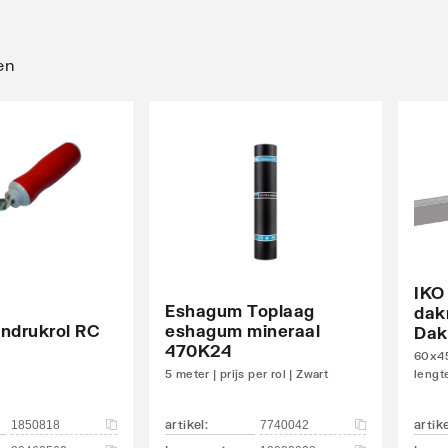
en
IKO
Eshagum Toplaag
dak
ndrukrol RC
eshagum mineraal
Dak
470K24
60x45
5 meter | prijs per rol | Zwart
lengt
artikel
:
artik
1850818
7740042