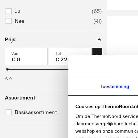
Ja
(
65
)
Nee
(
41
)
Prijs
Van
Tot
€
€
IKO RV
€
0
€
2229
dakrandpr
Toestemming
Daktrim a
50mm | lengte
Assortiment
lengte
Cookies op ThermoNoord.n
Basisassortiment
(
106
)
Om de ThermoNoord services v
artikel
:
daarmee vergelijkbare techn
Leverancier
:
webshop en onze communicati