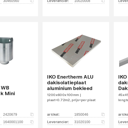
Leverancier
:
Lever
30460560
10020008
IKO Enertherm ALU
IKO
dakisolatieplaat
dak
k WB
aluminium bekleed
Dak
k Mini
1200x600x100mm |
45x45
plaat=0.72m2, prijs=per plaat
lengt
artikel
:
artik
2420679
1850046
Leverancier
:
Lever
1640001100
31020100