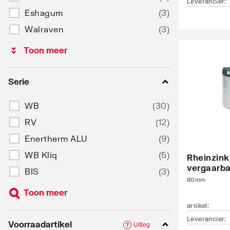
Leverancier
:
Eshagum
(
3
)
Walraven
(
3
)
Toon meer
Serie
WB
(
30
)
RV
(
12
)
Enertherm ALU
(
9
)
WB Kliq
(
5
)
Rheinzin
vergaarba
BIS
(
3
)
80mm
Toon meer
artikel
:
Leverancier
:
Voorraadartikel
Uitleg
?