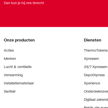
Dan kun je bij ons terecht
Onze producten
Diensten
Acties
ThermoTokens
Merken
Xpressen
Lucht & ventilatie
24/7 Xpressen
Verwarming
DepotXpress
Installatiemateriaal
Xperience
Sanitair
Onderdelenzoe
Digitaal zaken
Bekijk alle ev