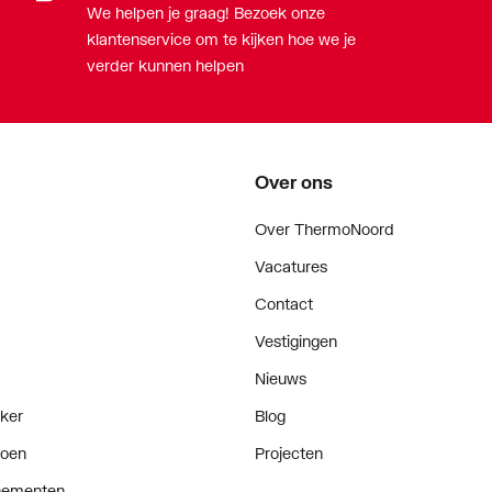
We helpen je graag! Bezoek onze
klantenservice om te kijken hoe we je
verder kunnen helpen
Over ons
Over ThermoNoord
Vacatures
Contact
Vestigingen
Nieuws
ker
Blog
doen
Projecten
enementen