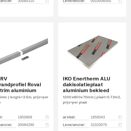
ancier
:
Leverancier
:
30084310
0910006000
 RV
IKO Enertherm ALU
randprofiel Roval
dakisolatieplaat
trim aluminium
aluminium bekleed
mm | lengte=2.5m, prijs=per
1200x600x70mm | plaat=0.72m2,
e
prijs=per plaat
el
:
artikel
:
1850869
1850043
ancier
:
Leverancier
:
30084280
31020070