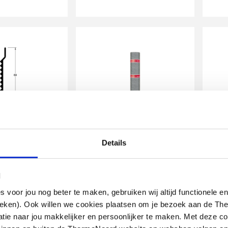
Eshabase Onderlaag
ofiel Roval
Details
eshabase P EW 460 f
Rhe
luminium
(460P60)
ver
=2.5m, prijs=per
15 meter | prijs per rol
80m
l
oor jou nog beter te maken, gebruiken wij altijd functionele en
artikel
:
artik
1851115
7740040
ieken). Ook willen we cookies plaatsen om je bezoek aan de T
Leverancier
:
Lever
05493081
10021002
e naar jou makkelijker en persoonlijker te maken. Met deze co