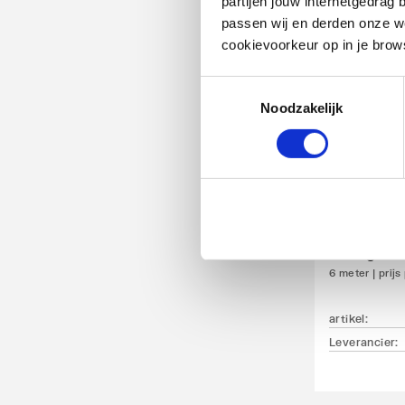
partijen jouw internetgedra
passen wij en derden onze we
cookievoorkeur op in je brow
Toestemmingsselectie
Noodzakelijk
Eshagum 
eshagum 
6 meter | prijs
artikel
:
Leverancier
: