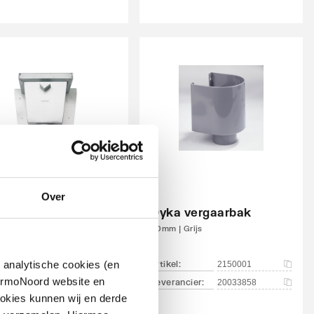
Over
inzink WB
gaarbak vierkant
Dyka vergaarbak
m
80mm | Grijs
 analytische cookies (en
el
:
artikel
:
2420279
2150001
hermoNoord website en
ancier
:
Leverancier
:
1640000200
20033858
okies kunnen wij en derde