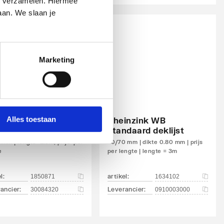
n verzamelen. Hiermee
aan. We slaan je
Marketing
 RV
Alles toestaan
randprofiel Roval
Rheinzink WB
trim aluminium
standaard deklijst
mm | lengte=2.5m, prijs=per
40/70 mm | dikte 0.80 mm | prijs
e
per lengte | lengte = 3m
el
:
artikel
:
1850871
1634102
ancier
:
Leverancier
:
30084320
0910003000