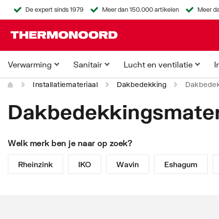
De expert sinds 1979
Meer dan 150.000 artikelen
Meer da
Verwarming
Sanitair
Lucht en ventilatie
I
Installatiemateriaal
Dakbedekking
Dakbedek
Dakbedekkingsmater
Welk merk ben je naar op zoek?
Rheinzink
IKO
Wavin
Eshagum