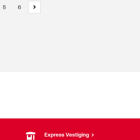
5
6
Express Vestiging