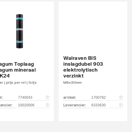
Walraven BIS
agum Toplaag
inslagdubel 903
agum mineraal
elektrolytisch
K24
verzinkt
r | prijs per rol | Grijs
M6x30mm
el
:
artikel
:
7740043
1700782
ancier
:
Leverancier
:
10020006
6333630