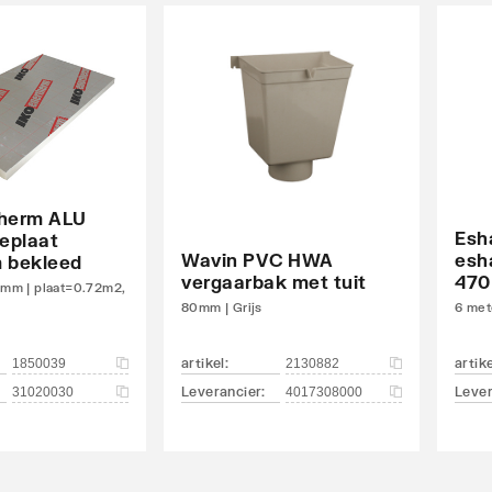
therm ALU
Esh
ieplaat
Wavin PVC HWA
esh
 bekleed
vergaarbak met tuit
470
m | plaat=0.72m2,
80mm | Grijs
6 mete
artikel
:
artik
1850039
2130882
Leverancier
:
Lever
31020030
4017308000