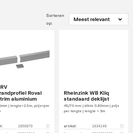
Sorteren
op
:
 RV
randprofiel Roval
Rheinzink WB Kliq
trim aluminium
standaard deklijst
mm | lengte=2.5m, prijs=per
45/70 mm | dikte 0.80mm | prijs
e
per lengte | lengte = 3m
el
:
artikel
:
1850870
1634149