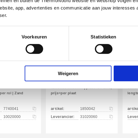
g binnen en buiten de ThermoNoord website en webshop volgen e
bsite, app, advertenties en communicatie aan jouw interesses 
ser.
Voorkeuren
Statistieken
IKO Enertherm ALU
IKO
Weigeren
dakisolatieplaat
dak
Toplaag
aluminium bekleed
Dak
470K14
1200x600x60mm | plaat=0.72m2,
60x64
 per rol | Zand
prijs=per plaat
lengt
artikel
:
artik
7740041
1850042
Leverancier
:
Lever
10020000
31020060