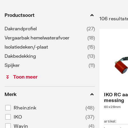
Productsoort
106 resultat
Dakrandprofiel
(
27
)
Vergaarbak hemelwaterafvoer
(
18
)
Isolatiedeken/-plaat
(
15
)
Dakbedekking
(
13
)
Spijker
(
11
)
Toon meer
Merk
IKO RC aa
messing
Rheinzink
(
48
)
60x28mm
IKO
(
37
)
artikel
:
Wavin
(
4
)