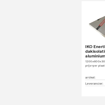
IKO Ener
dakisolat
aluminium
1200x600x30m
prijs=per plaat
artikel
:
Leverancier
: