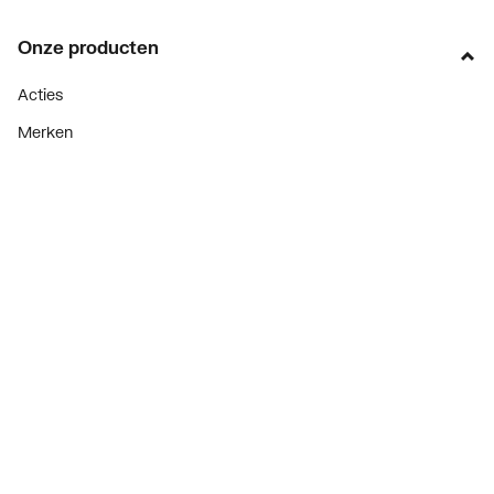
Onze producten
Acties
Merken
Lucht & ventilatie
Verwarming
Installatiemateriaal
Sanitair
Diensten
ThermoTokens
Xpressen
24/7 Xpressen