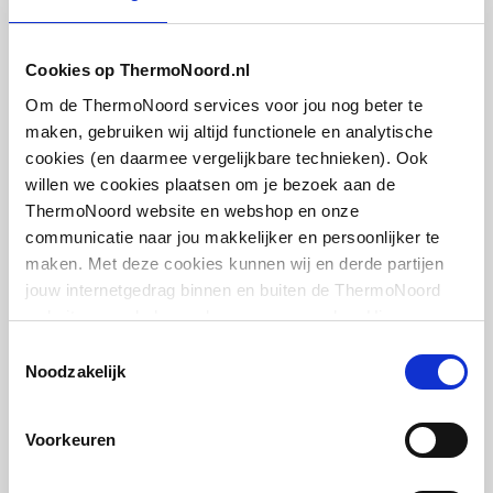
1000 fixeringskap BUP
110mm
Cookies op ThermoNoord.nl
artikel
:
8842718
Om de ThermoNoord services voor jou nog beter te
Leverancier
:
4708009
maken, gebruiken wij altijd functionele en analytische
cookies (en daarmee vergelijkbare technieken). Ook
willen we cookies plaatsen om je bezoek aan de
ThermoNoord website en webshop en onze
communicatie naar jou makkelijker en persoonlijker te
maken. Met deze cookies kunnen wij en derde partijen
Walraven BIS UltraProtect
jouw internetgedrag binnen en buiten de ThermoNoord
1000 klemschuif BUP m.
schroef nr. 3
website en webshop volgen en verzamelen. Hiermee
passen wij en derden onze website, app, advertenties en
Toestemmingsselectie
communicatie aan jouw interesses aan. We slaan je
artikel
:
8842722
Noodzakelijk
cookievoorkeur op in je browser.
Leverancier
:
4708003
Voorkeuren