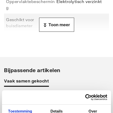
Oppervlaktebeschermin
Elektrolytisch verzinkt
g
Geschikt voor
110
Toon meer
buisdiameter
Lengte
184
Met klemschuif
Nee
Zware uitvoering
Nee
Bijpassende artikelen
Vaak samen gekocht
Walraven BIS UltraProtect
Toestemming
Details
Over