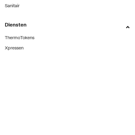
Sanitair
Diensten
ThermoTokens
Xpressen
24/7 Xpressen
DepotXpress
Xperience
Onderdelenzoeker
Digitaal zakendoen
Bekijk alle evenementen
Prijswijzigingen