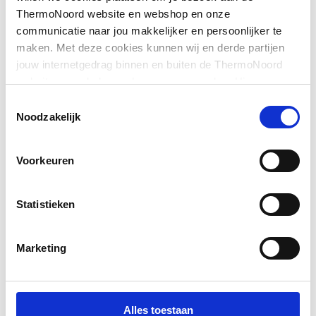
buis
ThermoNoord website en webshop en onze
communicatie naar jou makkelijker en persoonlijker te
Toon meer
Nom. spanning
18
maken. Met deze cookies kunnen wij en derde partijen
jouw internetgedrag binnen en buiten de ThermoNoord
Accucapaciteit
2.5
website en webshop volgen en verzamelen. Hiermee
passen wij en derden onze website, app, advertenties en
Toestemmingsselectie
Gedwongen afloop
Ja
communicatie aan jouw interesses aan. We slaan je
Noodzakelijk
cookievoorkeur op in je browser.
Uitschakelautomatiek
Ja
Voorkeuren
Aantal meegeleverde
1
accu's
Statistieken
Met koffer
Ja
Marketing
Met oplaadeenheid
Ja
Alles toestaan