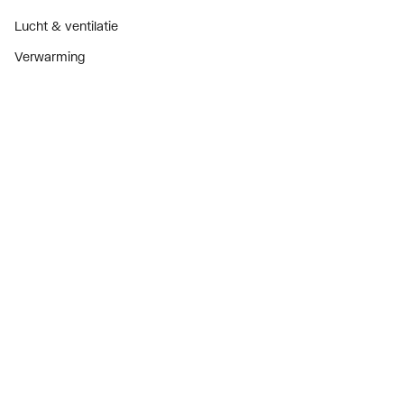
Lucht & ventilatie
Verwarming
Installatiemateriaal
Sanitair
Diensten
ThermoTokens
Xpressen
24/7 Xpressen
DepotXpress
Xperience
Onderdelenzoeker
Digitaal zakendoen