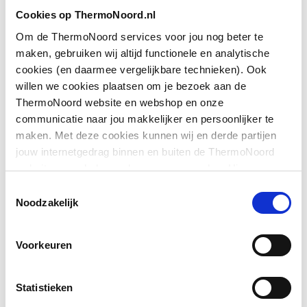
buisdiameter
Cookies op ThermoNoord.nl
Geschikt voor stalen
Nee
Om de ThermoNoord services voor jou nog beter te
buis
maken, gebruiken wij altijd functionele en analytische
cookies (en daarmee vergelijkbare technieken). Ook
Toon meer
Nom. spanning
18
willen we cookies plaatsen om je bezoek aan de
ThermoNoord website en webshop en onze
Gedwongen afloop
Ja
communicatie naar jou makkelijker en persoonlijker te
Downloads
maken. Met deze cookies kunnen wij en derde partijen
Aantal meegeleverde
1
jouw internetgedrag binnen en buiten de ThermoNoord
accu's
website en webshop volgen en verzamelen. Hiermee
Productinformatie
application/pdf
,
15 bytes
passen wij en derden onze website, app, advertenties en
Toestemmingsselectie
Met koffer
Ja
communicatie aan jouw interesses aan. We slaan je
Noodzakelijk
Overig
application/pdf
,
49 MB
cookievoorkeur op in je browser.
Met oplaadeenheid
Ja
Voorkeuren
Statistieken