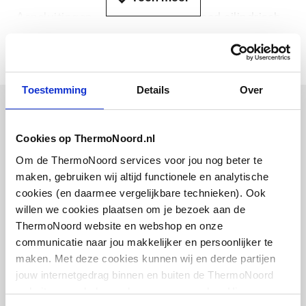
Aansluitingen
Buitendraad cilindrisch
BSPP-G (ISO 228-1)
Druktrap klasse
PN 16
Toestemming
Details
Over
Model
Membraan
Bijpassende artikelen
Volumestroom
0.09
Cookies op ThermoNoord.nl
Vaak samen gekocht
Om de ThermoNoord services voor jou nog beter te
Voorinstelling
Met slagbegrenzer
maken, gebruiken wij altijd functionele en analytische
volumestroom
cookies (en daarmee vergelijkbare technieken). Ook
willen we cookies plaatsen om je bezoek aan de
Min. drukverschil
15
ThermoNoord website en webshop en onze
IMI TA Hydronics
schroefkoppeling
communicatie naar jou makkelijker en persoonlijker te
Max. drukverschil
400
3/4"bu DN20
maken. Met deze cookies kunnen wij en derde partijen
jouw internetgedrag binnen en buiten de ThermoNoord
Aansluiting
M30 x 1,5
artikel
:
7510003
website en webshop volgen en verzamelen. Hiermee
bedieningselement
Leverancier
:
60103350