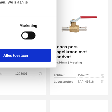
aan. We slaan je
Marketing
Henco pers
eger kogelkraan
kogelkraan met
sing
Alles toestaan
handvat
DN15 | Hendel rood
16x16mm | Messing
el
:
1223001
artikel
:
1567821
Leverancier
:
BAP-H1616