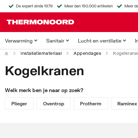
De expert sinds 1979
Meer dan 150.000 artikelen
Meer da
Verwarming
Sanitair
Lucht en ventilatie
I
Installatiemateriaal
Appendages
Kogelkrane
Kogelkranen
Welk merk ben je naar op zoek?
Plieger
Oventrop
Protherm
Raminex