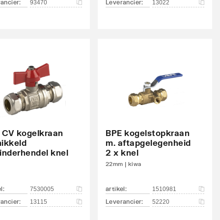
ancier
:
Leverancier
:
93470
13022
 CV kogelkraan
BPE kogelstopkraan
nikkeld
m. aftapgelegenheid
linderhendel knel
2 x knel
22mm | kiwa
el
:
artikel
:
7530005
1510981
ancier
:
Leverancier
:
13115
52220