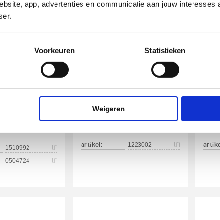
bsite, app, advertenties en communicatie aan jouw interesses 
ser.
Voorkeuren
Statistieken
r
Plieger kogelkraan
Pli
kraan m.
messing
mes
Weigeren
knel
3/4" DN20 | Hendel rood
1/2" 
artikel
:
artik
1223002
1510992
0504724