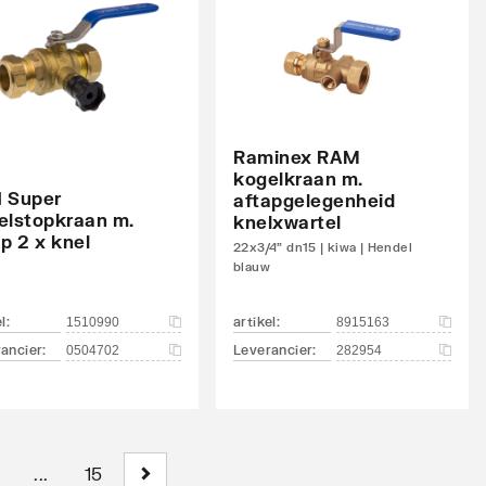
Raminex RAM
kogelkraan m.
 Super
aftapgelegenheid
elstopkraan m.
knelxwartel
p 2 x knel
22x3/4" dn15 | kiwa | Hendel
blauw
el
:
artikel
:
1510990
8915163
ancier
:
Leverancier
:
0504702
282954
...
15