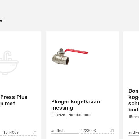
ten
Bon
Press Plus
kog
Plieger kogelkraan
an met
sch
messing
bed
1" DN25 | Hendel rood
15mm 
artikel
:
1223003
artik
1544089