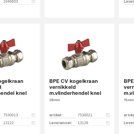
Lever
1046603
ogelkraan
BPE CV kogelkraan
BPE
d
vernikkeld
ver
hendel knel
m.vlinderhendel knel
m.v
28mm
15mm
artikel
:
artik
7530013
7530021
Leverancier
:
Lever
13122
13128