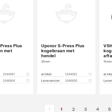
Press Plus
Uponor S-Press Plus
VSH
an met
kogelkraan met
kog
hendel
afta
25mm
15mm
artikel
:
artik
1544087
1544091
Leverancier
:
Lever
1046604
1046605
1
2
3
4
5