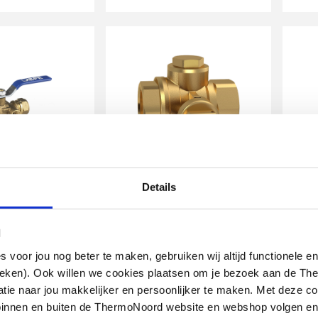
lstopkraan
BPE
elegenheid
Komfort kogelkraan
ver
Details
met filter PN16
mod
DN25 x 1" bi.dr. | DZR messing
28m
l
artikel
:
artik
1510979
1221002
oor jou nog beter te maken, gebruiken wij altijd functionele en
Leverancier
:
Lever
52215
51004120
ieken). Ook willen we cookies plaatsen om je bezoek aan de T
e naar jou makkelijker en persoonlijker te maken. Met deze co
g binnen en buiten de ThermoNoord website en webshop volgen e