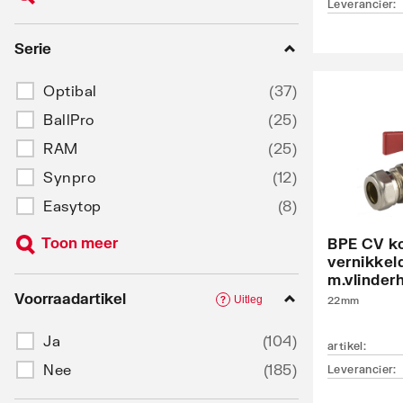
Leverancier
:
Serie
Optibal
(
37
)
BallPro
(
25
)
RAM
(
25
)
Synpro
(
12
)
Easytop
(
8
)
Toon meer
BPE CV k
vernikkel
m.vlinder
Voorraadartikel
Uitleg
?
22mm
Ja
(
104
)
artikel
:
Nee
(
185
)
Leverancier
: