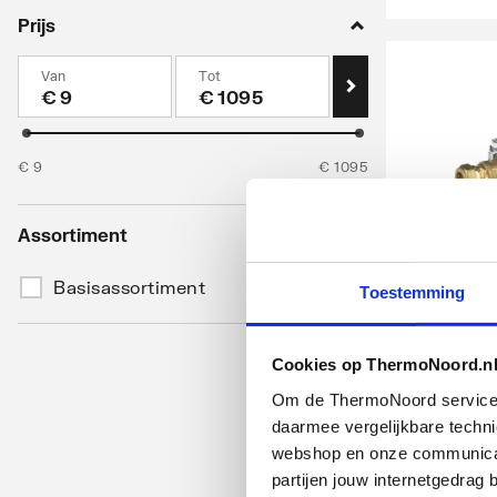
Prijs
Van
Tot
€
€
€
9
€
1095
Assortiment
BPE koge
m. aftapg
Basisassortiment
(
289
)
Toestemming
2 x knel
15mm | kiwa
Cookies op ThermoNoord.n
artikel
:
Om de ThermoNoord services v
Leverancier
:
daarmee vergelijkbare techn
webshop en onze communicati
partijen jouw internetgedra