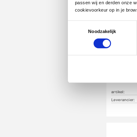
passen wij en derden onze we
cookievoorkeur op in je brow
Toestemmingsselectie
Noodzakelijk
VSH Supe
kogelstop
aftap 2 x 
28mm
artikel
:
Leverancier
: