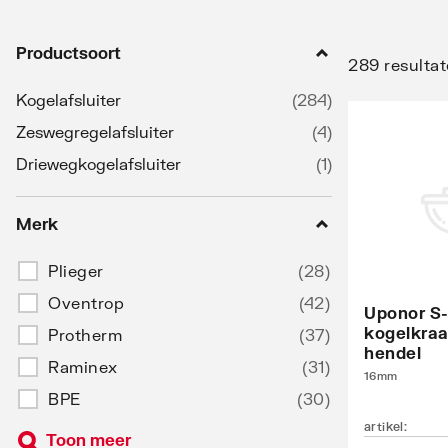
Productsoort
289 resulta
Kogelafsluiter
(
284
)
Zeswegregelafsluiter
(
4
)
Driewegkogelafsluiter
(
1
)
Merk
Plieger
(
28
)
Oventrop
(
42
)
Uponor S-
kogelkra
Protherm
(
37
)
hendel
Raminex
(
31
)
16mm
BPE
(
30
)
artikel
:
Toon meer