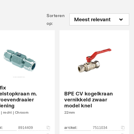
Sorteren
op
:
fix
elstopkraan m.
BPE CV kogelkraan
roevendraaier
vernikkeld zwaar
iening
model knel
| recht | Chroom
22mm
el
:
artikel
:
8914409
7511034