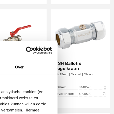
 CV kogelkraan
nikkeld zwaar
VSH Ballofix
Over
el knel
kogelkraan
m
15x15mm | 2xknel | Chroom
el
:
artikel
:
7511036
0440590
 analytische cookies (en
ancier
:
Leverancier
:
13028
6000500
hermoNoord website en
okies kunnen wij en derde
n verzamelen. Hiermee