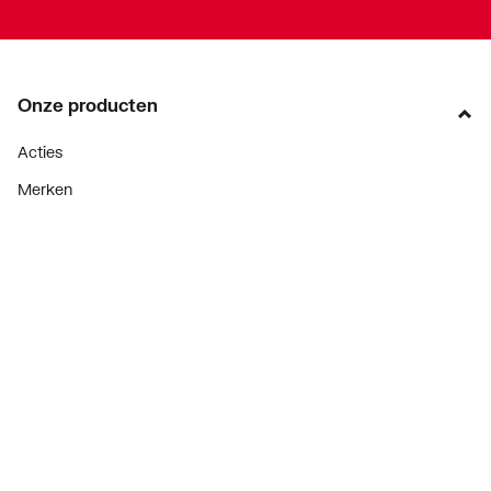
Onze producten
Acties
Merken
Lucht & ventilatie
Verwarming
Installatiemateriaal
Sanitair
Diensten
ThermoTokens