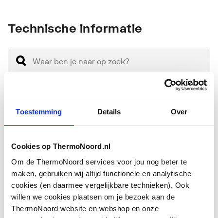
Technische informatie
Toestemming
Details
Over
Aansluiting 2
Soldeermof
Gastec QA
Nee
Cookies op ThermoNoord.nl
Nom. diameter
15 mm
Om de ThermoNoord services voor jou nog beter te
aansluiting 2
maken, gebruiken wij altijd functionele en analytische
cookies (en daarmee vergelijkbare technieken). Ook
Uitwendige
16
willen we cookies plaatsen om je bezoek aan de
Toon meer
buisdiameter aansluiting
ThermoNoord website en webshop en onze
1