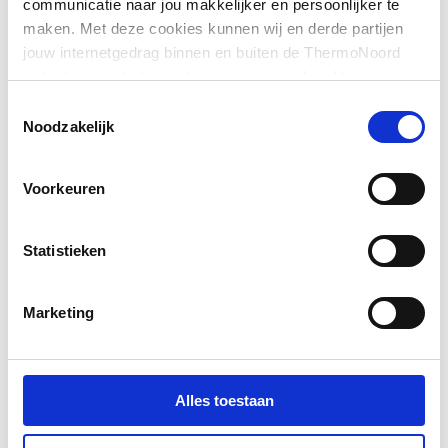
communicatie naar jou makkelijker en persoonlijker te
maken. Met deze cookies kunnen wij en derde partijen
Uitwendige
15
jouw internetgedrag binnen en buiten de ThermoNoord
buisdiameter aansluiting
website en webshop volgen en verzamelen. Hiermee
2
passen wij en derden onze website, app, advertenties en
Toestemmingsselectie
communicatie aan jouw interesses aan. We slaan je
Noodzakelijk
cookievoorkeur op in je browser.
Voorkeuren
Statistieken
Marketing
Alles toestaan