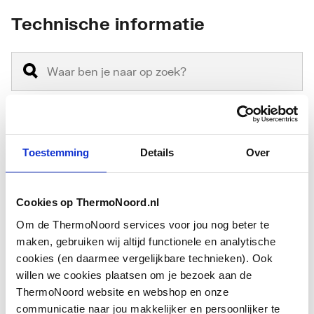
Technische informatie
Gastec QA
Nee
Toestemming
Details
Over
Nom. diameter
16 mm
aansluiting 1
Cookies op ThermoNoord.nl
Om de ThermoNoord services voor jou nog beter te
Nom. diameter
16 mm
maken, gebruiken wij altijd functionele en analytische
aansluiting 2
cookies (en daarmee vergelijkbare technieken). Ook
willen we cookies plaatsen om je bezoek aan de
Toon meer
Nom. diameter
16 mm
ThermoNoord website en webshop en onze
aansluiting 3
communicatie naar jou makkelijker en persoonlijker te