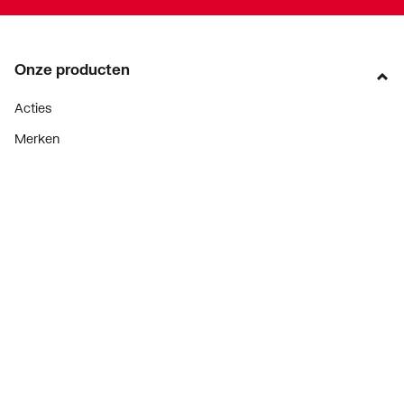
Onze producten
Acties
Merken
Lucht & ventilatie
Verwarming
Installatiemateriaal
Sanitair
Diensten
ThermoTokens
Xpressen