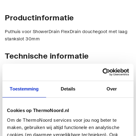
Productinformatie
Puthuis voor ShowerDrain FlexDrain douchegoot met laag
stankslot 30mm
Technische informatie
Toestemming
Details
Over
Aansluiting
Lijmeind
Cookies op ThermoNoord.nl
Om de ThermoNoord services voor jou nog beter te
Afvoercapaciteit
0.6
maken, gebruiken wij altijd functionele en analytische
cookies (en daarmee vergelijkbare technieken). Ook