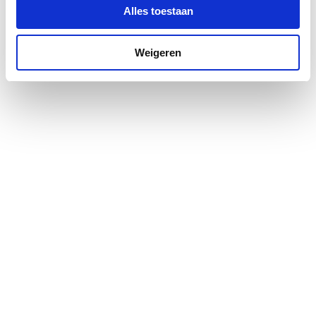
Alles toestaan
Met klemring voor
Nee
kunststof vloer
Weigeren
Met rooster
Nee
Met sifon
Nee
Met
Nee
zandvangvoorziening
Nom. diameter
Overig
Richting uitlaat
Horizontaal
Totale breedte
100
Totale hoogte
55