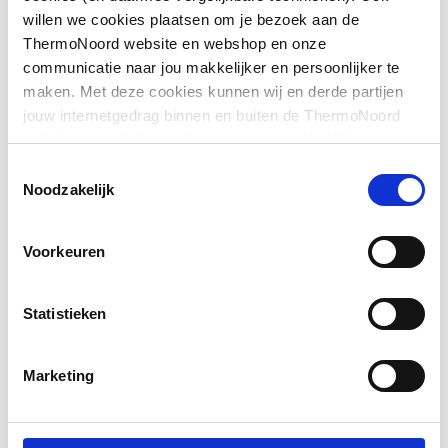
Belasting rooster
3
willen we cookies plaatsen om je bezoek aan de
ThermoNoord website en webshop en onze
Geschikt voor
Ja
communicatie naar jou makkelijker en persoonlijker te
betonvloer
maken. Met deze cookies kunnen wij en derde partijen
Toon meer
jouw internetgedrag binnen en buiten de ThermoNoord
Geschikt voor gecoate
Ja
website en webshop volgen en verzamelen. Hiermee
vloer
passen wij en derden onze website, app, advertenties en
Toestemmingsselectie
communicatie aan jouw interesses aan. We slaan je
Noodzakelijk
Geschikt voor kunststof
Ja
cookievoorkeur op in je browser.
vloer
Voorkeuren
Geschikt voor
Ja
waterdichte ondervloer
Statistieken
Hoek uitlaat
0
Marketing
Kwaliteitsklasse vloerput
Polypropyleen (PP)
Materiaal vloerput
Kunststof