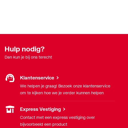
Oppervlaktebeschermin
Onbehandeld
g rooster
Richting uitlaat
Verticaal
Sluitbaar
Nee
Hulp nodig?
Soort geurslot
Overig
Dan kun je bij ons terecht
Totale breedte
105
Klantenservice
Totale hoogte
84
We helpen je graag! Bezoek onze klantenservice
om te kijken hoe we je verder kunnen helpen
Totale hoogte
112
Express Vestiging
Totale lengte
105
Contact met een express vestiging over
Type goedkeuring
Nee
bijvoorbeeld een product