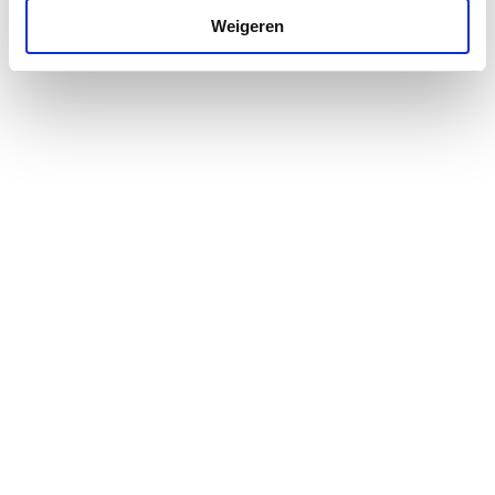
vloer
Weigeren
Geschikt voor
Ja
waterdichte ondervloer
Hoek schuine uitlaat
0
Hoek uitlaat
0
Hoogte rooster
4.5
Inhoud zandvanger
0
Kleur rooster
Roestvaststaal ( RVS )
Kwaliteitsklasse rooster
RVS 304 (1.4301)
Kwaliteitsklasse vloerput
Acrylnitril butadien
styrol (ABS)