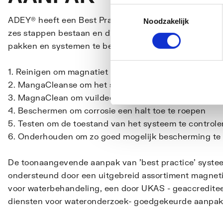
Toestemmingsselectie
ADEY® heeft een Best Practice ontwikkeld, een baanb
Noodzakelijk
zes stappen bestaan en die geformuleerd zijn om cor
pakken en systemen te beschermen.
1. Reinigen om magnatiet af te breken
2. MangaCleanse om het systeem uit te spoelen
3. MagnaClean om vuildeeltjes weg te filteren
4. Beschermen om corrosie een halt toe te roepen
5. Testen om de toestand van het systeem te controle
6. Onderhouden om zo goed mogelijk bescherming te
​​​​​​​​​​​​​​De toonaangevende aanpak van 'best practice' 
ondersteund door een uitgebreid assortiment magnetis
voor waterbehandeling, een door UKAS - geaccreditee
diensten voor wateronderzoek- goedgekeurde aanpak