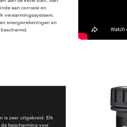
n aan de ketel stelt. Met
inde aan corrosie en
lk verwarmingssysteem.
rden energierekeningen en
r beschermd.
is zeer uitgebreid. Elk
t de bescherming voor