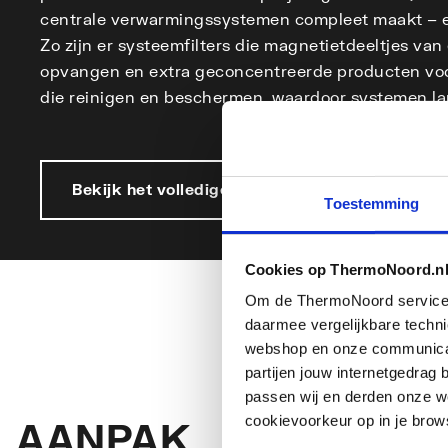
centrale verwarmingssystemen compleet maakt – er
Zo zijn er systeemfilters die magnetietdeeltjes va
opvangen en extra geconcentreerde producten vo
die reinigen en beschermen, waardoor systemen lang
Bekijk het volledige assortiment
Toestemming
Cookies op ThermoNoord.n
Om de ThermoNoord services v
daarmee vergelijkbare techn
webshop en onze communicati
partijen jouw internetgedra
passen wij en derden onze we
cookievoorkeur op in je brow
AANPAK