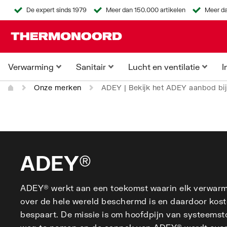
De expert sinds 1979
Meer dan 150.000 artikelen
Meer da
Verwarming
Sanitair
Lucht en ventilatie
I
Onze merken
ADEY | Bekijk het ADEY aanbod bi
ADEY®
ADEY® werkt aan een toekomst waarin elk verwarm
over de hele wereld beschermd is en daardoor koste
bespaart. De missie is om hoofdpijn van systeemst