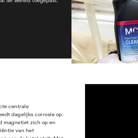
l ter wereld toegepast.
cte centrale
dt dagelijks corrosie op.
d magnetiet zich op en
iëntie van het