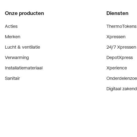
Onze producten
Diensten
Acties
ThermoTokens
Merken
Xpressen
Lucht & ventilatie
24/7 Xpressen
Verwarming
DepotXpress
Installatiemateriaal
Xperience
Sanitair
Onderdelenzoe
Digitaal zaken
Bekijk alle ev
Prijswijzigingen