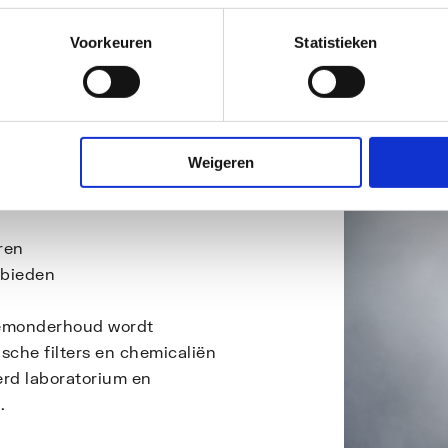
rekende aanpak die uit
Voorkeuren
Statistieken
rosie fundamenteel aan te
Weigeren
ren
 bieden
systeemonderhoud wordt
che filters en chemicaliën
rd laboratorium en
.