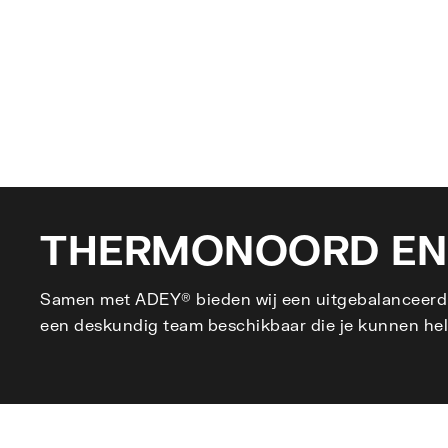
THERMONOORD EN
Samen met ADEY® bieden wij een uitgebalanceerd g
een deskundig team beschikbaar die je kunnen hel