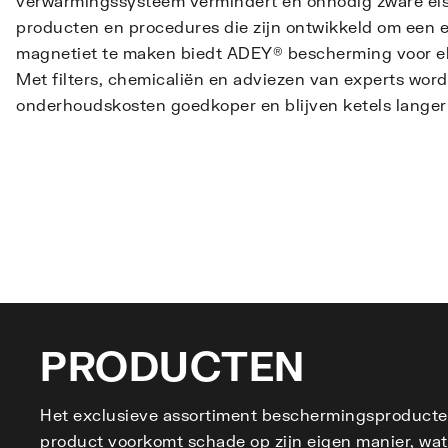
verwarmingssysteem vermindert en onnodig zware eise
producten en procedures die zijn ontwikkeld om een e
magnetiet te maken biedt ADEY® bescherming voor e
Met filters, chemicaliën en adviezen van experts wo
onderhoudskosten goedkoper en blijven ketels lange
PRODUCTEN
Het exclusieve assortiment beschermingsproducten 
product voorkomt schade op zijn eigen manier, wa