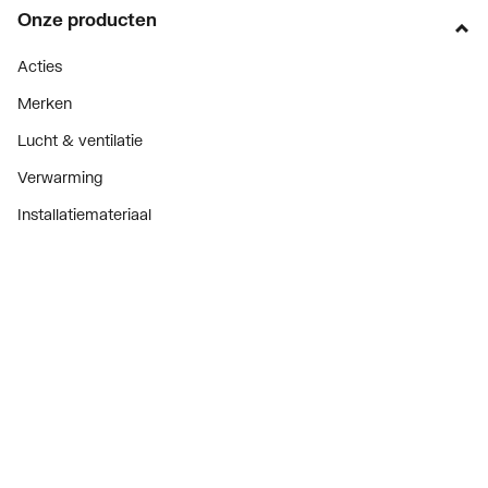
Onze producten
Acties
Merken
Lucht & ventilatie
Verwarming
Installatiemateriaal
Sanitair
Diensten
ThermoTokens
Xpressen
24/7 Xpressen
DepotXpress