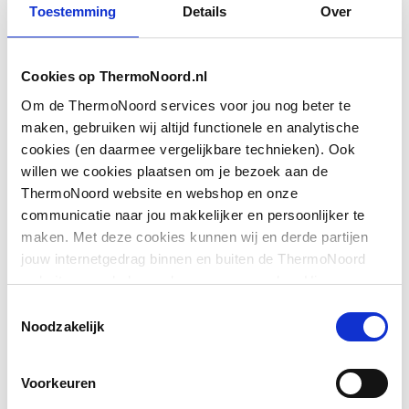
Met blad
Ja
Toestemming
Details
Over
Met waskom(men)
Nee
Cookies op ThermoNoord.nl
Aantal waskommen
1
Om de ThermoNoord services voor jou nog beter te
maken, gebruiken wij altijd functionele en analytische
Toon meer
Plaats waskom(men)
Links
cookies (en daarmee vergelijkbare technieken). Ook
willen we cookies plaatsen om je bezoek aan de
Hoogte
260
Downloads
ThermoNoord website en webshop en onze
communicatie naar jou makkelijker en persoonlijker te
Breedte
1000
maken. Met deze cookies kunnen wij en derde partijen
Pictogram
image/jpeg
,
261 KB
jouw internetgedrag binnen en buiten de ThermoNoord
Diepte
550
website en webshop volgen en verzamelen. Hiermee
passen wij en derden onze website, app, advertenties en
Exploded_view
application/pdf
,
109 KB
Toestemmingsselectie
Aantal deuren (totaal)
0
communicatie aan jouw interesses aan. We slaan je
Noodzakelijk
cookievoorkeur op in je browser.
Aantal deuren
Bouwtekening
image/png
0
,
65 KB
linksdraaiend
Voorkeuren
Toon meer
Montageinstructie
application/pdf
,
2 MB