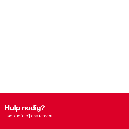
KIWA-keur
Nee
Kwaliteitsklasse aansluiting 1
St 35 
Kwaliteitsklasse aansluiting 2
St 35 
Lengte
114
LPCB keur
Nee
Materiaal aansluiting 1
Staal
Materiaal aansluiting 2
Staal
Materiaal afdichting
Ethyl
Max. mediumtemperatuur (continu)
110
Hulp nodig?
Max. werkdruk bij 20°C
16
Dan kun je bij ons terecht
Mediumtemperatuur (continu)
-25