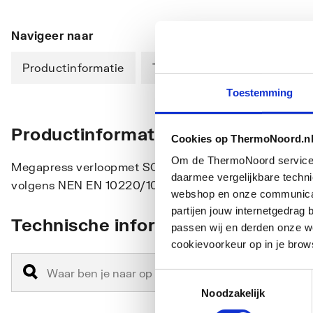
Navigeer naar
Productinformatie
Technische informatie
Toestemming
Productinformatie
Cookies op ThermoNoord.n
Om de ThermoNoord services v
Megapress verloopmet SC-Contur staal ongelegeerd, z
daarmee vergelijkbare techn
volgens NEN EN 10220/10255
webshop en onze communicati
partijen jouw internetgedra
Technische informatie
passen wij en derden onze we
cookievoorkeur op in je brow
Toestemmingsselectie
Noodzakelijk