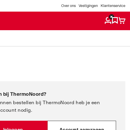
Over ons
Vestigingen
Klantenservice
 bij
ThermoNoord
?
nnen bestellen bij ThermoNoord heb je een
account nodig.
Inloggen
Account aanvragen