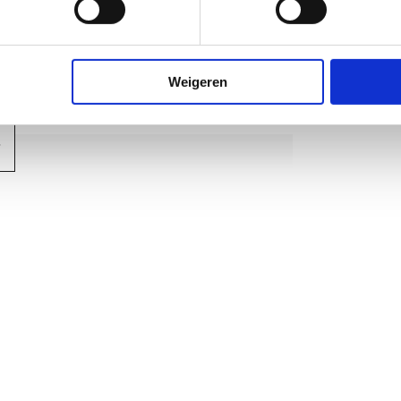
k (push koppeling)
of
Weigeren