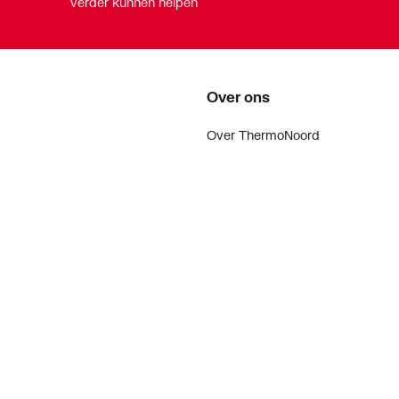
verder kunnen helpen
Over ons
Over ThermoNoord
Vacatures
Contact
Vestigingen
Nieuws
ker
Blog
)
doen
Projecten
enementen
andeld