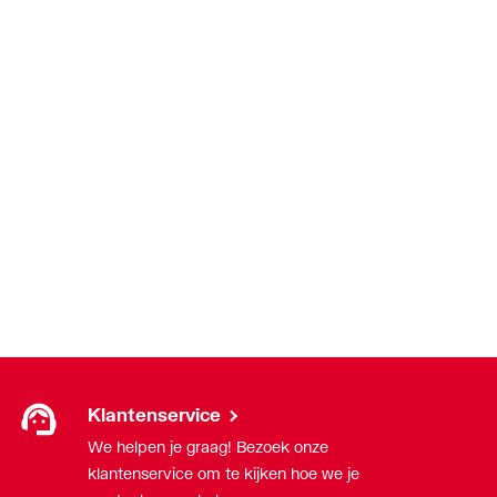
(1.0308)
(1.0308)
een-Propyleen-Dieen-Monomeer (EPDM)
Klantenservice
We helpen je graag! Bezoek onze
klantenservice om te kijken hoe we je