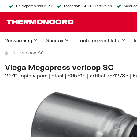
De expert sinds 1979
Meer dan 150.000 artikelen
Meer da
Verwarming
Sanitair
Lucht en ventilatie
I
verloop SC
Viega Megapress verloop SC
2"x1" | spie x pers | staal | 695514 | artikel 7542733 