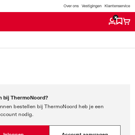
Over ons
Vestigingen
Klantenservice
 bij
ThermoNoord
?
nnen bestellen bij ThermoNoord heb je een
account nodig.
Inloggen
Account aanvragen