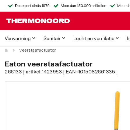
De expert sinds 1979
Meer dan 150.000 artikelen
Meer da
Verwarming
Sanitair
Lucht en ventilatie
I
veerstaafactuator
Eaton veerstaafactuator
266133 | artikel 1423953 | EAN 4015082661335 |