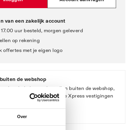
n van een zakelijk account
 17.00 uur besteld, morgen geleverd
ellen op rekening
 offertes met je eigen logo
 buiten de webshop
 product bekijken en bestellen buiten de webshop,
contact op met een van onze Xpress vestigingen
ssionals).”
e vestigingen
Over