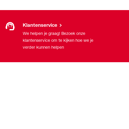
Klantenservice
We helpen je graag! Bezoek onze
klantenservice om te kijken hoe we je
verder kunnen helpen
Over ons
Over ThermoNoord
Vacatures
Contact
Vestigingen