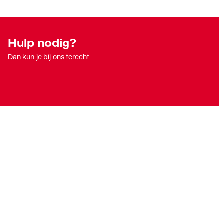
Hulp nodig?
Dan kun je bij ons terecht
Onze producten
Diensten
Acties
ThermoTokens
Merken
Xpressen
Lucht & ventilatie
24/7 Xpressen
Verwarming
DepotXpress