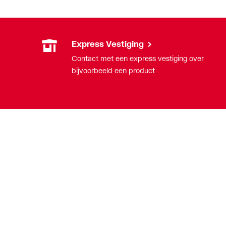
Express Vestiging
Contact met een express vestiging over
bijvoorbeeld een product
Nieuwsbrief
Als eerste op de hoogte van onze
aanbiedingen en nieuws
Nieuwsbrief