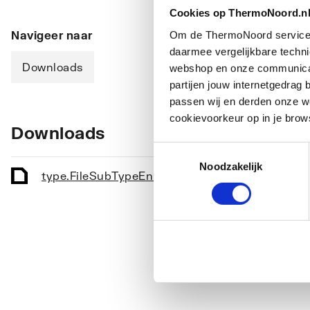
Cookies op ThermoNoord.n
Navigeer naar
Om de ThermoNoord services v
daarmee vergelijkbare techn
Downloads
webshop en onze communicati
partijen jouw internetgedra
passen wij en derden onze we
cookievoorkeur op in je brow
Downloads
Toestemmingsselectie
Noodzakelijk
type.FileSubTypeEnum.LINKERZIJDE.name
imag