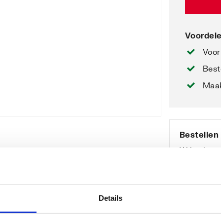
Voordele
Voor
Best
Maak
Bestellen
Wil je het
neem dan 
(voor profe
Bekijk onz
Details