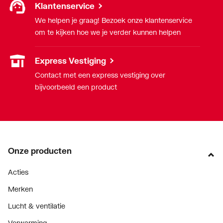
Klantenservice
Oppervlaktebeschermin
Onbehandeld
We helpen je graag! Bezoek onze klantenservice
g aansluiting 1
om te kijken hoe we je verder kunnen helpen
Oppervlaktebeschermin
Onbehandeld
Express Vestiging
g aansluiting 2
Contact met een express vestiging over
bijvoorbeeld een product
Systeemgebonden
Ja
Uitwendige
28
buisdiameter aansluiting
1
Onze producten
UL-keur
Nee
Acties
ULC keur
Nee
Merken
Lucht & ventilatie
VdS keur
Ja
Verwarming