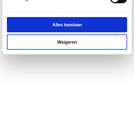
KIWA-keur
Ja
KOMO-keur
Nee
Alles toestaan
Kwaliteitsklasse
Overig
aansluiting 1
Weigeren
Kwaliteitsklasse
Overig
aansluiting 2
Lengte
39
LPCB keur
Nee
Materiaal aansluiting 1
Brons
Materiaal aansluiting 2
Brons
Materiaal afdichting
Ethyleen-Propyleen-