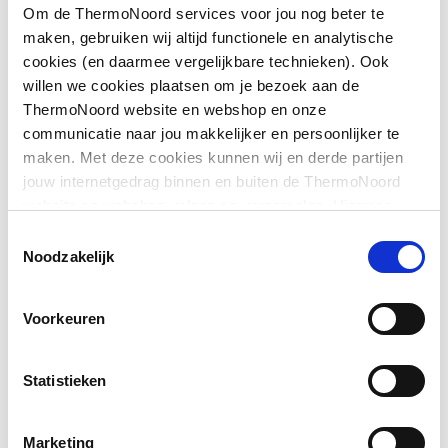
Afgedopt
Nee
Om de ThermoNoord services voor jou nog beter te
maken, gebruiken wij altijd functionele en analytische
Bochthoek
0
cookies (en daarmee vergelijkbare technieken). Ook
willen we cookies plaatsen om je bezoek aan de
Toon meer
Contourcode
V
ThermoNoord website en webshop en onze
communicatie naar jou makkelijker en persoonlijker te
Contourcode aansluiting
V
maken. Met deze cookies kunnen wij en derde partijen
Downloads
1
jouw internetgedrag binnen en buiten de ThermoNoord
website en webshop volgen en verzamelen. Hiermee
Excentrisch
Nee
passen wij en derden onze website, app, advertenties en
EPD certificaat
application/pdf
,
2 MB
Toestemmingsselectie
communicatie aan jouw interesses aan. We slaan je
Noodzakelijk
FM keur
Nee
cookievoorkeur op in je browser.
Gastec QA
Nee
Voorkeuren
Gastec QA
Nee
Statistieken
KIWA-keur
Ja
Marketing