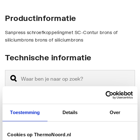
Productinformatie
Sanpress schroefkoppelingmet SC-Contur brons of
siliciumbrons brons of siliciumbrons
Technische informatie
Aansluiting 1
Persmof
Toestemming
Details
Over
Aansluiting 2
Binnendraad metrisch
Cookies op ThermoNoord.nl