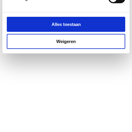
KIWA-keur
Ja
KIWA-keur
Ja
Alles toestaan
KOMO-keur
Nee
Weigeren
Kwaliteitsklasse
Overig
aansluiting 1
Kwaliteitsklasse
Overig
aansluiting 2
Lengte aansluiting 1
40
Lengte aansluiting 2
20
LPCB keur
Nee
Materiaal aansluiting 1
Brons