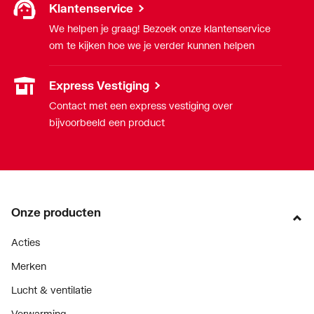
Klantenservice
aansluiting 1
We helpen je graag! Bezoek onze klantenservice
Nom. diameter
1/2" (15)
om te kijken hoe we je verder kunnen helpen
aansluiting 2
Express Vestiging
Oppervlaktebehandeling
Onbehandeld
Contact met een express vestiging over
aansluiting 1
bijvoorbeeld een product
Oppervlaktebehandeling
Onbehandeld
aansluiting 2
Oppervlaktebeschermin
Onbehandeld
g aansluiting 1
Onze producten
Acties
Oppervlaktebeschermin
Onbehandeld
g aansluiting 2
Merken
Lucht & ventilatie
Systeemgebonden
Ja
Verwarming