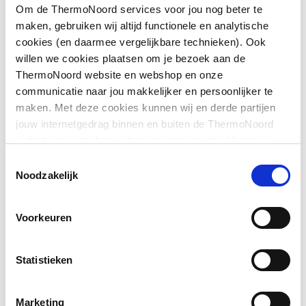
Afgedopt
Nee
Om de ThermoNoord services voor jou nog beter te
maken, gebruiken wij altijd functionele en analytische
Bochthoek
90
cookies (en daarmee vergelijkbare technieken). Ook
willen we cookies plaatsen om je bezoek aan de
Toon meer
Contourcode
V
ThermoNoord website en webshop en onze
communicatie naar jou makkelijker en persoonlijker te
Contourcode aansluiting
V
maken. Met deze cookies kunnen wij en derde partijen
Downloads
1
jouw internetgedrag binnen en buiten de ThermoNoord
website en webshop volgen en verzamelen. Hiermee
Excentrisch
Nee
passen wij en derden onze website, app, advertenties en
EPD certificaat
application/pdf
,
2 MB
Toestemmingsselectie
communicatie aan jouw interesses aan. We slaan je
Noodzakelijk
FM keur
Nee
cookievoorkeur op in je browser.
Gastec QA
Nee
Voorkeuren
Gastec QA
Nee
Statistieken
Hoofdkleur fitting
Brons
Marketing