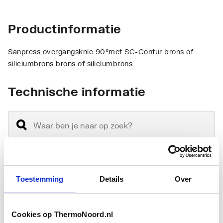
Productinformatie
Sanpress overgangsknie 90°met SC-Contur brons of
siliciumbrons brons of siliciumbrons
Technische informatie
Aansluiting 1
Persmof
Toestemming
Details
Over
Aansluiting 2
Binnendraad metrisch
Cookies op ThermoNoord.nl